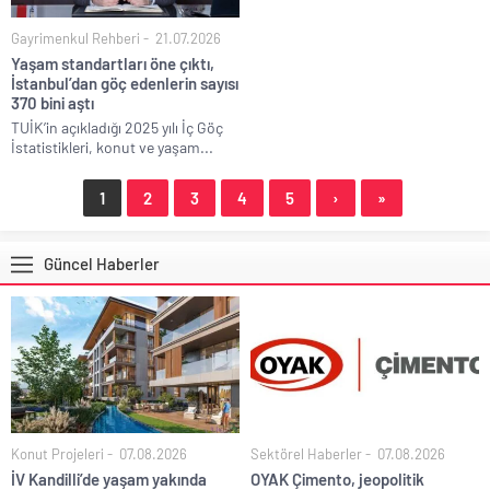
Gayrimenkul Rehberi
21.07.2026
Yaşam standartları öne çıktı,
İstanbul’dan göç edenlerin sayısı
370 bini aştı
TUİK’in açıkladığı 2025 yılı İç Göç
İstatistikleri, konut ve yaşam...
1
2
3
4
5
›
»
Güncel Haberler
Konut Projeleri
07.08.2026
Sektörel Haberler
07.08.2026
İV Kandilli’de yaşam yakında
OYAK Çimento, jeopolitik