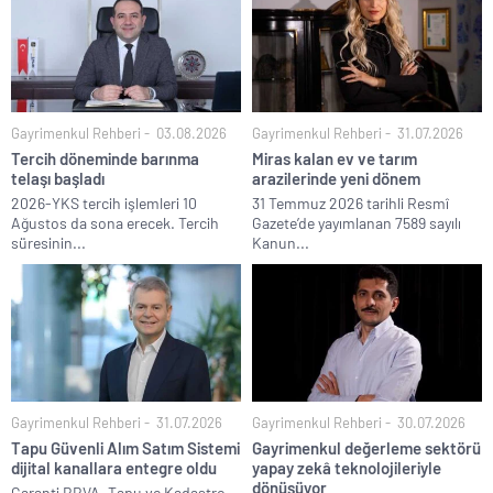
Gayrimenkul Rehberi
03.08.2026
Gayrimenkul Rehberi
31.07.2026
Tercih döneminde barınma
Miras kalan ev ve tarım
telaşı başladı
arazilerinde yeni dönem
2026-YKS tercih işlemleri 10
31 Temmuz 2026 tarihli Resmî
Ağustos da sona erecek. Tercih
Gazete’de yayımlanan 7589 sayılı
süresinin...
Kanun...
Gayrimenkul Rehberi
31.07.2026
Gayrimenkul Rehberi
30.07.2026
Tapu Güvenli Alım Satım Sistemi
Gayrimenkul değerleme sektörü
dijital kanallara entegre oldu
yapay zekâ teknolojileriyle
dönüşüyor
Garanti BBVA, Tapu ve Kadastro