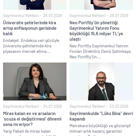
Gayrimenkul Rehberi
28.07.2026
Gayrimenkul Rehberi
28.07.2026
Üniversite şehirlerinde kira
Neo Portföy’ün yönettiği
artışı enflasyonun gerisinde
Gayrimenkul Yatırım Fonu
kaldı
büyüklüğü 15,6 milyar TL’ye
ulaştı
Emlakjet, Endeksa veri gücüyle
üniversite şehirlerinde kira
Neo Portföy Gayrimenkul Yatırım
piyasasını mercek altına...
Fonları Direktörü Deniz Şahinkaya,
Neo Portföy’ün...
Gayrimenkul Rehberi
24.07.2026
Gayrimenkul Rehberi
23.07.2026
Miras kalan ev ve arsaların
Gayrimenkulde “Lüks Bina” devri
‘ucuza el değiştirmesi’ dönemi
kapandı
sona mı eriyor?
Metrekare büyüklüğü ve gösterişli
Yargı Paketi ile miras kalan
mimari artık kazanç garantisi