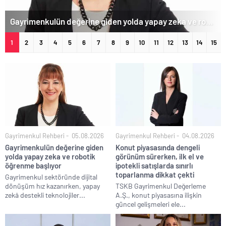
Konut piyasasında dengeli görünüm sürerken, ilk el ve ipotekli satışlarda sınırlı toparlanma dikkat çekti
1
2
3
4
5
6
7
8
9
10
11
12
13
14
15
Gayrimenkul Rehberi
05.08.2026
Gayrimenkul Rehberi
04.08.2026
Gayrimenkulün değerine giden
Konut piyasasında dengeli
yolda yapay zeka ve robotik
görünüm sürerken, ilk el ve
öğrenme başlıyor
ipotekli satışlarda sınırlı
toparlanma dikkat çekti
Gayrimenkul sektöründe dijital
dönüşüm hız kazanırken, yapay
TSKB Gayrimenkul Değerleme
zekâ destekli teknolojiler...
A.Ş., konut piyasasına ilişkin
güncel gelişmeleri ele...