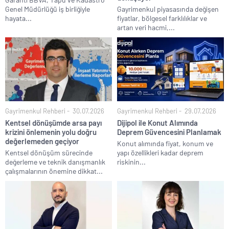
Genel Müdürlüğü iş birliğiyle
Gayrimenkul piyasasında değişen
hayata...
fiyatlar, bölgesel farklılıklar ve
artan veri hacmi,...
Gayrimenkul Rehberi
30.07.2026
Gayrimenkul Rehberi
29.07.2026
Kentsel dönüşümde arsa payı
Dijipol ile Konut Alımında
krizini önlemenin yolu doğru
Deprem Güvencesini Planlamak
değerlemeden geçiyor
Konut alımında fiyat, konum ve
Kentsel dönüşüm sürecinde
yapı özellikleri kadar deprem
değerleme ve teknik danışmanlık
riskinin...
çalışmalarının önemine dikkat...