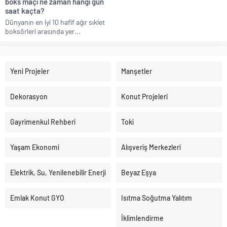
boks maçı ne zaman hangi gün
saat kaçta?
Dünyanın en iyi 10 hafif ağır sıklet
boksörleri arasında yer...
Yeni Projeler
Manşetler
Dekorasyon
Konut Projeleri
Gayrimenkul Rehberi
Toki
Yaşam Ekonomi
Alışveriş Merkezleri
Elektrik, Su, Yenilenebilir Enerji
Beyaz Eşya
Emlak Konut GYO
Isıtma Soğutma Yalıtım
İklimlendirme