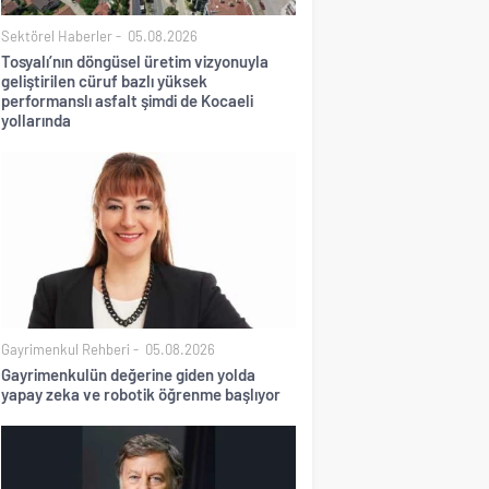
Sektörel Haberler
05.08.2026
Tosyalı’nın döngüsel üretim vizyonuyla
geliştirilen cüruf bazlı yüksek
performanslı asfalt şimdi de Kocaeli
yollarında
Gayrimenkul Rehberi
05.08.2026
Gayrimenkulün değerine giden yolda
yapay zeka ve robotik öğrenme başlıyor