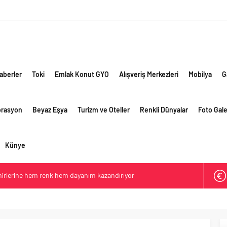
aberler
Toki
Emlak Konut GYO
Alışveriş Merkezleri
Mobilya
G
orasyon
Beyaz Eşya
Turizm ve Oteller
Renkli Dünyalar
Foto Gale
Künye
ehirlerine hem renk hem dayanım kazandırıyor
retim vizyonuyla geliştirilen cüruf bazlı yüksek performanslı
 yollarında
e giden yolda yapay zeka ve robotik öğrenme başlıyor
li görünüm sürerken, ilk el ve ipotekli satışlarda sınırlı