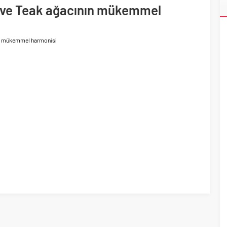
ti
e ve Teak ağacının mükemmel
da satış gelirlerini 25,4 milyar TL olarak gerçekleştirdi
nın mükemmel harmonisi