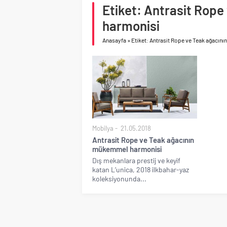
toparlanma dikkat çek
Etiket: Antrasit Rop
Çimsa, yılın ilk yarısın
harmonisi
Anasayfa
»
Etiket: Antrasit Rope ve Teak ağacı
Mobilya
21.05.2018
Antrasit Rope ve Teak ağacının
mükemmel harmonisi
Dış mekanlara prestij ve keyif
katan L’unica, 2018 ilkbahar-yaz
koleksiyonunda...