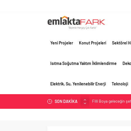
Yeni Projeler
Konut Projeleri
Sektörel H
Isıtma Soğutma Yalıtım İklimlendirme
Dek
Elektrik, Su, Yenilenebilir Enerji
Teknoloji
Filli Boya geleceğin ş
SON DAKİKA
Tosyalı’nın döngüsel ü
asfalt şimdi de Kocaeli
Gayrimenkulün değerin
Konut piyasasında denge