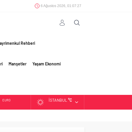
6 Ağustos 2026, 01:07:28
ayrimenkul Rehberi
ri
Manşetler
Yaşam Ekonomi
İSTANBUL
°C
EURO
ALTIN
BIST