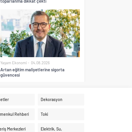
toparlanma dikkat çekti
Yaşam Ekonomi
04.08.2026
Artan eğitim maliyetlerine sigorta
güvencesi
etler
Dekorasyon
imenkul Rehberi
Toki
eriş Merkezleri
Elektrik, Su,