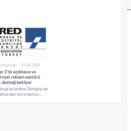
ri’nin ilk yüksek hızlı demiryolu projesine Kalyon İnşaat imzası
akında başlıyor
Kategoriler
23.03.2020
ar $’lık açıkhava ve
triyel reklam sektörü
 desteği bekliyor
ya ile birlikte Türkiye’yi de
altına alan koronavirüs...