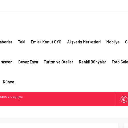
aberler
Toki
Emlak Konut GYO
Alışveriş Merkezleri
Mobilya
G
orasyon
Beyaz Eşya
Turizm ve Oteller
Renkli Dünyalar
Foto Gale
Künye
ik risklere ve maliyet baskısına rağmen 2026’nın ikinci
rformansını sürdürdü
 yaklaşık 300 sektör profesyonelini ağırladı
lama vizyonuyla bayilerinin kurumsal gelişimini destekliyor