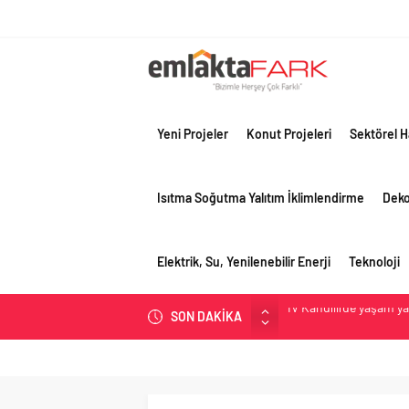
Yeni Projeler
Konut Projeleri
Sektörel H
Isıtma Soğutma Yalıtım İklimlendirme
Dek
Elektrik, Su, Yenilenebilir Enerji
Teknoloji
SON DAKİKA
OYAK Çimento, jeopolit
çeyreğinde olumlu pe
Geberit Info Showroom,
Çimko, stratejik pazar