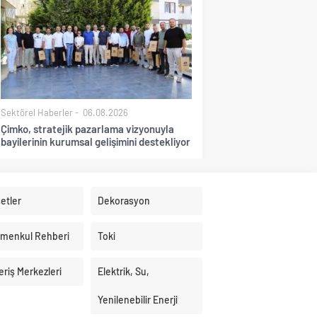
Sektörel Haberler
06.08.2026
Çimko, stratejik pazarlama vizyonuyla
bayilerinin kurumsal gelişimini destekliyor
etler
Dekorasyon
imenkul Rehberi
Toki
eriş Merkezleri
Elektrik, Su,
Yenilenebilir Enerji