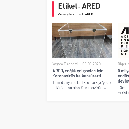
Birleşik Arap Emirlikle
Etiket: ARED
İV Kandilli’de yaşam y
Anasayfa
»
Etiket: ARED
Yaşam Ekonomi
04.04.2020
Diğer 
ARED, sağlık çalışanları için
9 mily
Koronavirüs kalkanı üretti
endüs
devlet
Tüm dünya ile birlikte Türkiye’yi de
etkisi altına alan Koronavirüs...
Tüm dün
etkisi 