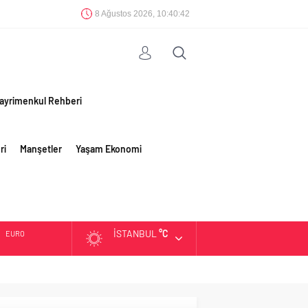
8 Ağustos 2026, 10:40:42
ayrimenkul Rehberi
ri
Manşetler
Yaşam Ekonomi
İSTANBUL
°C
EURO
ALTIN
BIST