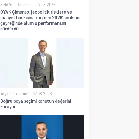
Sektörel Haberler
07.08.2026
OYAK Çimento, jeopolitik risklere ve
maliyet baskısına rağmen 2026’nın ikinci
çeyreğinde olumlu performansını
sürdürdü
Yaşam Ekonomi
07.08.2026
Doğru boya seçimi konutun değerini
koruyor