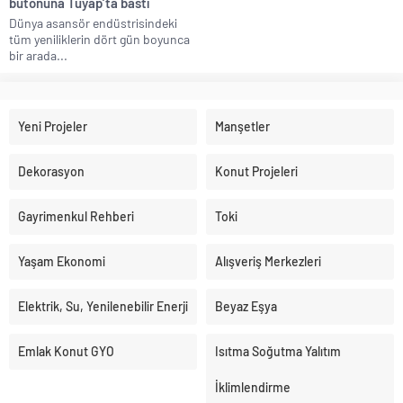
butonuna Tüyap’ta bastı
Dünya asansör endüstrisindeki
tüm yeniliklerin dört gün boyunca
bir arada...
Yeni Projeler
Manşetler
Dekorasyon
Konut Projeleri
Gayrimenkul Rehberi
Toki
Yaşam Ekonomi
Alışveriş Merkezleri
Elektrik, Su, Yenilenebilir Enerji
Beyaz Eşya
Emlak Konut GYO
Isıtma Soğutma Yalıtım
İklimlendirme