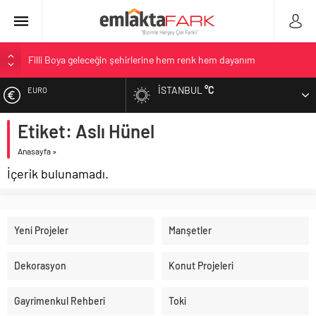
Filli Boya geleceğin şehirlerine hem renk hem dayanım
kazandırıyor
İSTANBUL
°C
EURO
Tosyalı’nın döngüsel üretim vizyonuyla geliştirilen cüruf bazlı
yüksek performanslı asfalt şimdi de Kocaeli yollarında
Etiket: Aslı Hünel
ALTIN
Gayrimenkulün değerine giden yolda yapay zeka ve robotik
öğrenme başlıyor
Anasayfa
»
BIST
Konut piyasasında dengeli görünüm sürerken, ilk el ve ipotekli
İçerik bulunamadı.
satışlarda sınırlı toparlanma dikkat çekti
DOLAR
Çimsa, yılın ilk yarısında satış gelirlerini 25,4 milyar TL olarak
gerçekleştirdi
Yeni Projeler
Manşetler
Dekorasyon
Konut Projeleri
Gayrimenkul Rehberi
Toki