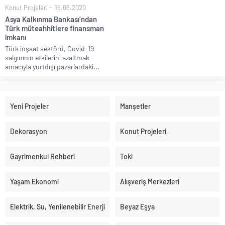
Konut Projeleri
16.06.2020
Asya Kalkınma Bankası’ndan
Türk müteahhitlere finansman
imkanı
Türk inşaat sektörü, Covid-19
salgınının etkilerini azaltmak
amacıyla yurtdışı pazarlardaki...
Yeni Projeler
Manşetler
Dekorasyon
Konut Projeleri
Gayrimenkul Rehberi
Toki
Yaşam Ekonomi
Alışveriş Merkezleri
Elektrik, Su, Yenilenebilir Enerji
Beyaz Eşya