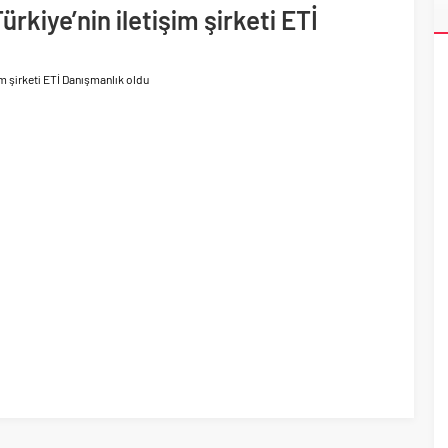
ri’nin ilk yüksek hızlı demiryolu projesine Kalyon İnşaat imzası
rkiye’nin iletişim şirketi ETİ
im şirketi ETİ Danışmanlık oldu