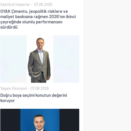
Sektörel Haberler
07.08.2026
OYAK Çimento, jeopolitik risklere ve
maliyet baskısına rağmen 2026’nın ikinci
çeyreğinde olumlu performansını
sürdürdü
Yaşam Ekonomi
07.08.2026
Doğru boya seçimi konutun değerini
koruyor