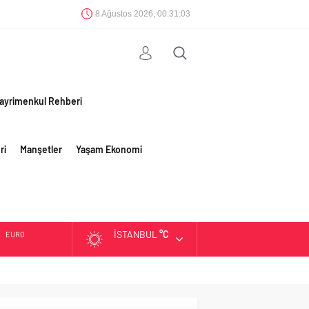
8 Ağustos 2026, 00:31:04
ayrimenkul Rehberi
ri
Manşetler
Yaşam Ekonomi
İSTANBUL
°C
EURO
ALTIN
BIST