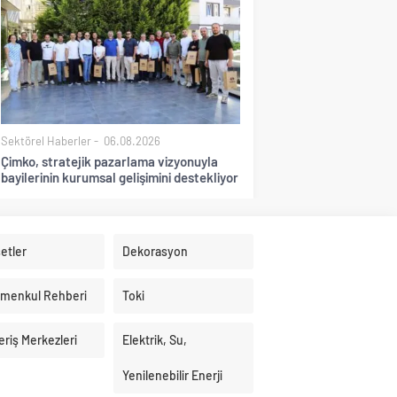
Sektörel Haberler
06.08.2026
Çimko, stratejik pazarlama vizyonuyla
bayilerinin kurumsal gelişimini destekliyor
etler
Dekorasyon
imenkul Rehberi
Toki
eriş Merkezleri
Elektrik, Su,
Yenilenebilir Enerji