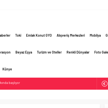
aberler
Toki
Emlak Konut GYO
Alışveriş Merkezleri
Mobilya
G
orasyon
Beyaz Eşya
Turizm ve Oteller
Renkli Dünyalar
Foto Gale
Künye
akında başlıyor
ik risklere ve maliyet baskısına rağmen 2026’nın ikinci
rformansını sürdürdü
 yaklaşık 300 sektör profesyonelini ağırladı
lama vizyonuyla bayilerinin kurumsal gelişimini destekliyor