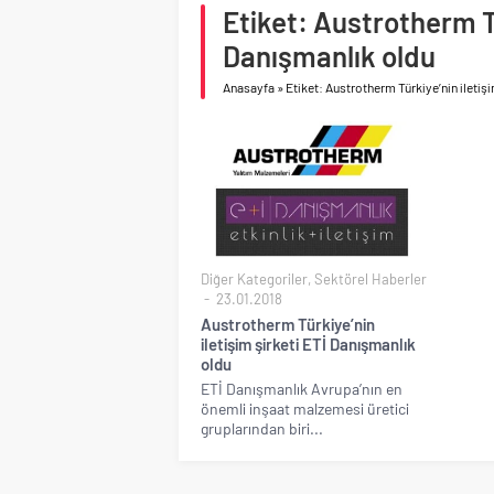
Birleşik Arap Emirlikle
Etiket: Austrotherm Tü
Danışmanlık oldu
Anasayfa
»
Etiket: Austrotherm Türkiye’nin iletiş
Diğer Kategoriler
,
Sektörel Haberler
23.01.2018
Austrotherm Türkiye’nin
iletişim şirketi ETİ Danışmanlık
oldu
ETİ Danışmanlık Avrupa’nın en
önemli inşaat malzemesi üretici
gruplarından biri...