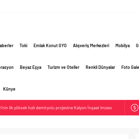
aberler
Toki
Emlak Konut GYO
Alışveriş Merkezleri
Mobilya
G
orasyon
Beyaz Eşya
Turizm ve Oteller
Renkli Dünyalar
Foto Gale
Künye
ri’nin ilk yüksek hızlı demiryolu projesine Kalyon İnşaat imzası
akında başlıyor
ik risklere ve maliyet baskısına rağmen 2026’nın ikinci
rformansını sürdürdü