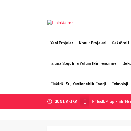
Yeni Projeler
Konut Projeleri
Sektörel H
Isıtma Soğutma Yalıtım İklimlendirme
Dek
Elektrik, Su, Yenilenebilir Enerji
Teknoloji
SON DAKİKA
Birleşik Arap Emirlikle
İV Kandilli’de yaşam y
OYAK Çimento, jeopolit
çeyreğinde olumlu pe