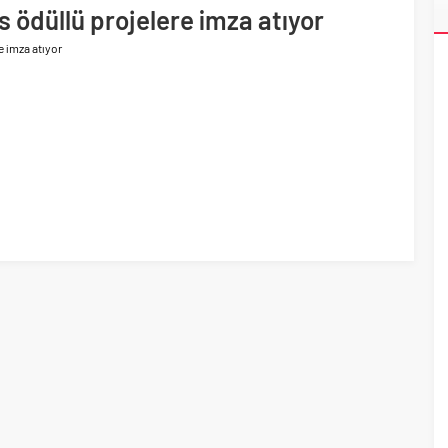
 yaklaşık 300 sektör profesyonelini ağırladı
s ödüllü projelere imza atıyor
lama vizyonuyla bayilerinin kurumsal gelişimini destekliyor
e imza atıyor