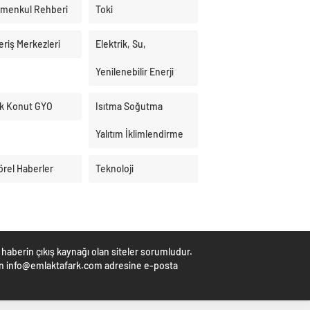
imenkul Rehberi
Toki
eriş Merkezleri
Elektrik, Su,
Yenilenebilir Enerji
k Konut GYO
Isıtma Soğutma
Yalıtım İklimlendirme
örel Haberler
Teknoloji
haberin çıkış kaynağı olan siteler sorumludur.
çin info@emlaktafark.com adresine e-posta