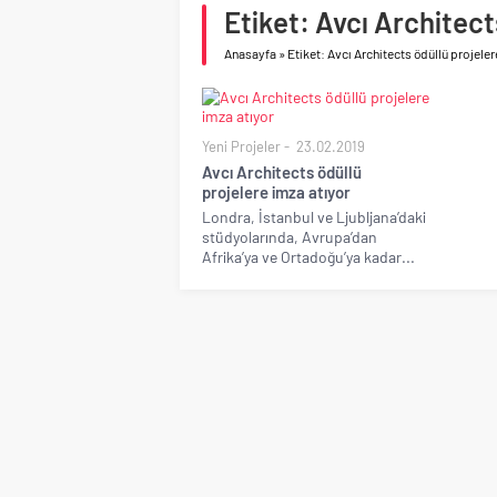
Geberit Info Showroom,
Etiket: Avcı Architect
Çimko, stratejik pazar
Anasayfa
»
Etiket: Avcı Architects ödüllü projeler
Yeni Projeler
23.02.2019
Avcı Architects ödüllü
projelere imza atıyor
Londra, İstanbul ve Ljubljana’daki
stüdyolarında, Avrupa’dan
Afrika’ya ve Ortadoğu’ya kadar...