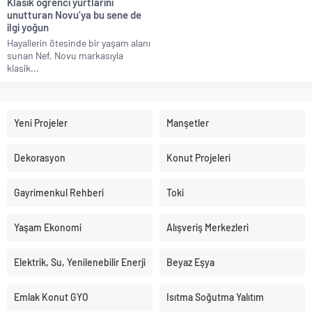
Klasik öğrenci yurtlarını
unutturan Novu’ya bu sene de
ilgi yoğun
Hayallerin ötesinde bir yaşam alanı
sunan Nef, Novu markasıyla
klasik...
Yeni Projeler
Manşetler
Dekorasyon
Konut Projeleri
Gayrimenkul Rehberi
Toki
Yaşam Ekonomi
Alışveriş Merkezleri
Elektrik, Su, Yenilenebilir Enerji
Beyaz Eşya
Emlak Konut GYO
Isıtma Soğutma Yalıtım