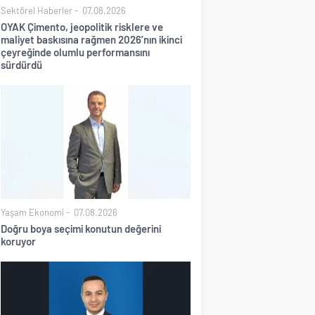
Sektörel Haberler
07.08.2026
OYAK Çimento, jeopolitik risklere ve
maliyet baskısına rağmen 2026’nın ikinci
çeyreğinde olumlu performansını
sürdürdü
Yaşam Ekonomi
07.08.2026
Doğru boya seçimi konutun değerini
koruyor