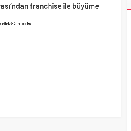
ası’ndan franchise ile büyüme
ri’nin ilk yüksek hızlı demiryolu projesine Kalyon İnşaat imzası
ise ile büyüme hamlesi