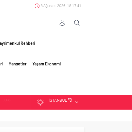
8 Ağustos 2026, 18:17:42
ayrimenkul Rehberi
ri
Manşetler
Yaşam Ekonomi
İSTANBUL
°C
EURO
ALTIN
BIST