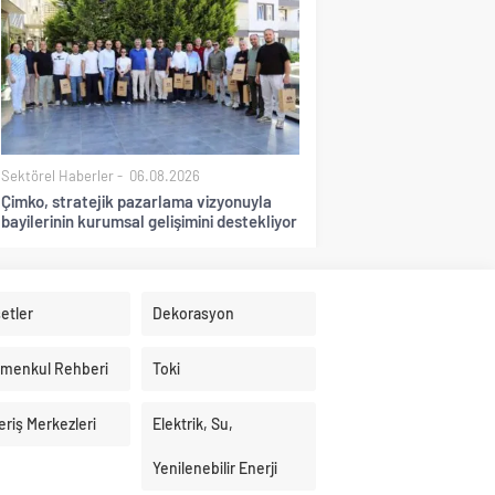
Sektörel Haberler
06.08.2026
Çimko, stratejik pazarlama vizyonuyla
bayilerinin kurumsal gelişimini destekliyor
etler
Dekorasyon
imenkul Rehberi
Toki
eriş Merkezleri
Elektrik, Su,
Yenilenebilir Enerji