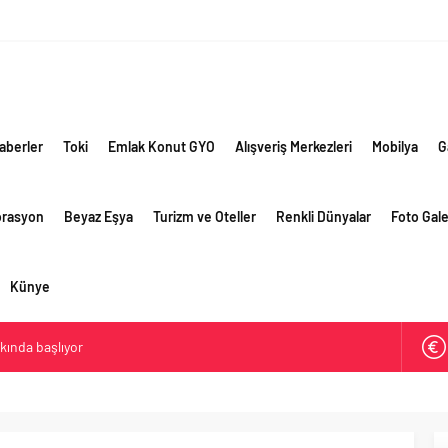
aberler
Toki
Emlak Konut GYO
Alışveriş Merkezleri
Mobilya
G
orasyon
Beyaz Eşya
Turizm ve Oteller
Renkli Dünyalar
Foto Gale
Künye
akında başlıyor
ik risklere ve maliyet baskısına rağmen 2026’nın ikinci
rformansını sürdürdü
 yaklaşık 300 sektör profesyonelini ağırladı
lama vizyonuyla bayilerinin kurumsal gelişimini destekliyor