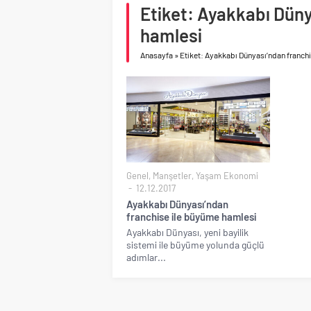
Etiket: Ayakkabı Düny
Birleşik Arap Emirlikle
hamlesi
Anasayfa
»
Etiket: Ayakkabı Dünyası’ndan franch
Genel
,
Manşetler
,
Yaşam Ekonomi
12.12.2017
Ayakkabı Dünyası’ndan
franchise ile büyüme hamlesi
Ayakkabı Dünyası, yeni bayilik
sistemi ile büyüme yolunda güçlü
adımlar...