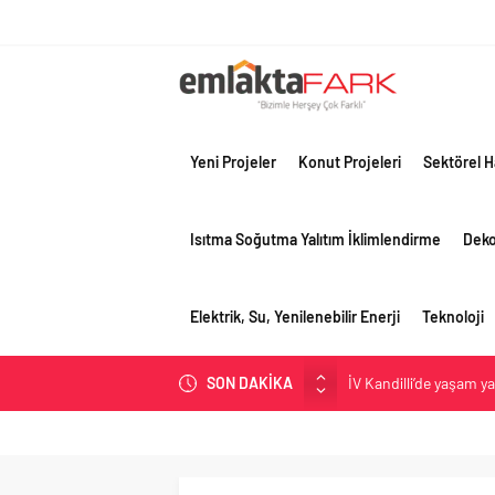
Yeni Projeler
Konut Projeleri
Sektörel H
Isıtma Soğutma Yalıtım İklimlendirme
Dek
Elektrik, Su, Yenilenebilir Enerji
Teknoloji
İV Kandilli’de yaşam y
SON DAKİKA
OYAK Çimento, jeopolit
çeyreğinde olumlu pe
Geberit Info Showroom,
Çimko, stratejik pazar