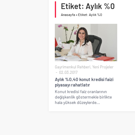
Etiket: Aylık %0
Birleşik Arap Emirlikle
Anasayfa
»
Etiket: Aylık %0
Gayrimenkul Rehberi
,
Yeni Projeler
02.03.2017
Aylık %0,40 konut kredisi faizi
piyasayı rahatlatır
Konut kredisi faiz oranlarının
değişkenlik göstermekle birlikte
hala yüksek düzeylerde...