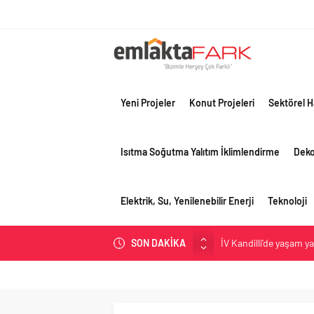
Yeni Projeler
Konut Projeleri
Sektörel H
Isıtma Soğutma Yalıtım İklimlendirme
Dek
Elektrik, Su, Yenilenebilir Enerji
Teknoloji
İV Kandilli’de yaşam y
SON DAKİKA
OYAK Çimento, jeopolit
çeyreğinde olumlu pe
Geberit Info Showroom,
Çimko, stratejik pazar