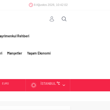
8 Ağustos 2026, 10:42:02
ayrimenkul Rehberi
ri
Manşetler
Yaşam Ekonomi
İSTANBUL
°C
EURO
ALTIN
BIST