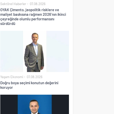
Sektörel Haberler
07.08.2026
OYAK Çimento, jeopolitik risklere ve
maliyet baskısına rağmen 2026’nın ikinci
çeyreğinde olumlu performansını
sürdürdü
Yaşam Ekonomi
07.08.2026
Doğru boya seçimi konutun değerini
koruyor