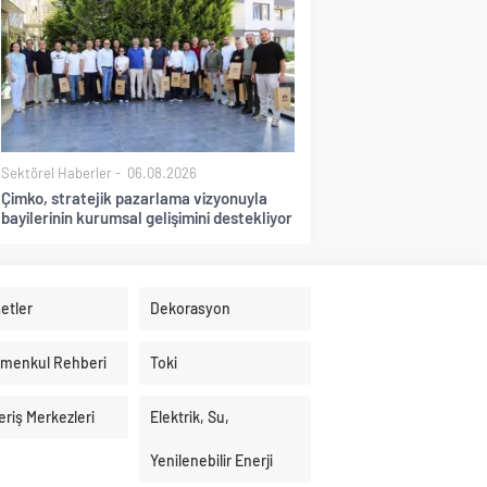
Sektörel Haberler
06.08.2026
Çimko, stratejik pazarlama vizyonuyla
bayilerinin kurumsal gelişimini destekliyor
etler
Dekorasyon
imenkul Rehberi
Toki
eriş Merkezleri
Elektrik, Su,
Yenilenebilir Enerji