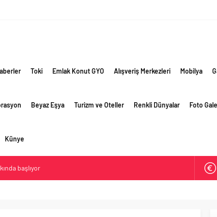
aberler
Toki
Emlak Konut GYO
Alışveriş Merkezleri
Mobilya
G
orasyon
Beyaz Eşya
Turizm ve Oteller
Renkli Dünyalar
Foto Gale
Künye
akında başlıyor
ik risklere ve maliyet baskısına rağmen 2026’nın ikinci
rformansını sürdürdü
 yaklaşık 300 sektör profesyonelini ağırladı
lama vizyonuyla bayilerinin kurumsal gelişimini destekliyor