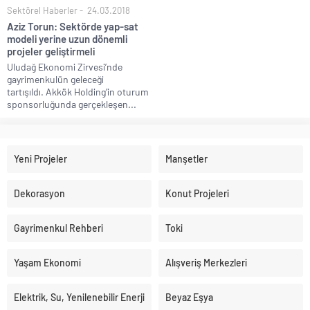
Sektörel Haberler
24.03.2018
Aziz Torun: Sektörde yap-sat
modeli yerine uzun dönemli
projeler geliştirmeli
Uludağ Ekonomi Zirvesi’nde
gayrimenkulün geleceği
tartışıldı. Akkök Holding’in oturum
sponsorluğunda gerçekleşen...
Yeni Projeler
Manşetler
Dekorasyon
Konut Projeleri
Gayrimenkul Rehberi
Toki
Yaşam Ekonomi
Alışveriş Merkezleri
Elektrik, Su, Yenilenebilir Enerji
Beyaz Eşya