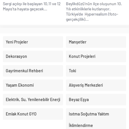
Sergi açılışı ile başlayan 10,11 ve 12
Beylikdüzü’nün ilçe oluşunun 10.
Mayıs’ta hayata geçecek...
Yılı etkinliklerle kutlanıyor.
Türkiye’de Hyperrealism (foto-
gerçekçilik)...
Yeni Projeler
Manşetler
Dekorasyon
Konut Projeleri
Gayrimenkul Rehberi
Toki
Yaşam Ekonomi
Alışveriş Merkezleri
Elektrik, Su, Yenilenebilir Enerji
Beyaz Eşya
Emlak Konut GYO
Isıtma Soğutma Yalıtım
İklimlendirme