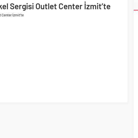
ti
el Sergisi Outlet Center İzmit’te
da satış gelirlerini 25,4 milyar TL olarak gerçekleştirdi
 Center İzmit’te