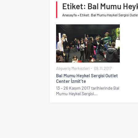
toparlanma dikkat çek
Etiket: Bal Mumu Heyk
Çimsa, yılın ilk yarısın
Anasayfa
»
Etiket: Bal Mumu Heykel Sergisi Outlet
Alışveriş Merkezleri
09.11.2017
Bal Mumu Heykel Sergisi Outlet
Center İzmit’te
13 – 26 Kasım 2017 tarihlerinde Bal
Mumu Heykel Sergisi...