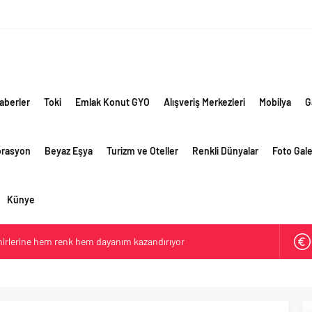
aberler
Toki
Emlak Konut GYO
Alışveriş Merkezleri
Mobilya
G
orasyon
Beyaz Eşya
Turizm ve Oteller
Renkli Dünyalar
Foto Gale
Künye
ehirlerine hem renk hem dayanım kazandırıyor
retim vizyonuyla geliştirilen cüruf bazlı yüksek performanslı
 yollarında
e giden yolda yapay zeka ve robotik öğrenme başlıyor
li görünüm sürerken, ilk el ve ipotekli satışlarda sınırlı