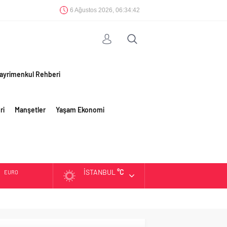
6 Ağustos 2026, 06:34:42
ayrimenkul Rehberi
ri
Manşetler
Yaşam Ekonomi
İSTANBUL
°C
EURO
ALTIN
BIST