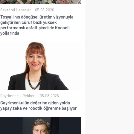
Sektörel Haberler
05.08.2026
Tosyalı’nın döngüsel üretim vizyonuyla
geliştirilen cüruf bazlı yüksek
performanslı asfalt şimdi de Kocaeli
yollarında
Gayrimenkul Rehberi
05.08.2026
Gayrimenkulün değerine giden yolda
yapay zeka ve robotik öğrenme başlıyor