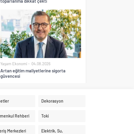
toparlanma dikkat çekti
Yaşam Ekonomi
04.08.2026
Artan eğitim maliyetlerine sigorta
güvencesi
etler
Dekorasyon
imenkul Rehberi
Toki
eriş Merkezleri
Elektrik, Su,