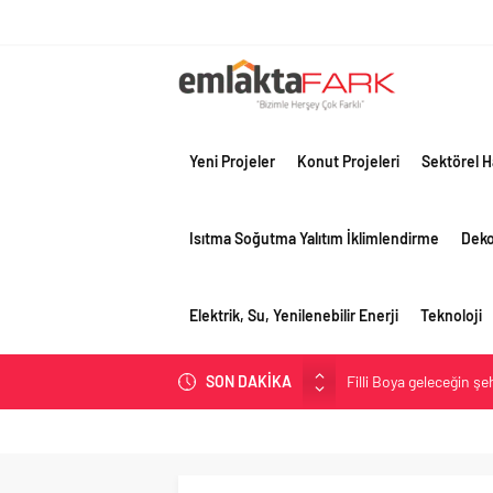
Yeni Projeler
Konut Projeleri
Sektörel H
Isıtma Soğutma Yalıtım İklimlendirme
Dek
Elektrik, Su, Yenilenebilir Enerji
Teknoloji
Filli Boya geleceğin ş
SON DAKİKA
Tosyalı’nın döngüsel ü
asfalt şimdi de Kocaeli
Gayrimenkulün değerin
Konut piyasasında denge