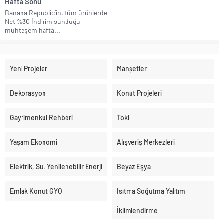
Hafta Sonu
Banana Republic’in, tüm ürünlerde
Net %30 İndirim sunduğu
muhteşem hafta...
Yeni Projeler
Manşetler
Dekorasyon
Konut Projeleri
Gayrimenkul Rehberi
Toki
Yaşam Ekonomi
Alışveriş Merkezleri
Elektrik, Su, Yenilenebilir Enerji
Beyaz Eşya
Emlak Konut GYO
Isıtma Soğutma Yalıtım
İklimlendirme