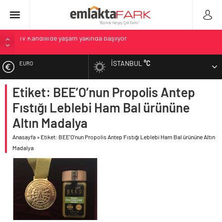
İV Kandilli’de yaşam yakında başlıyor
OYAK Çimento, jeopolitik risklere ve maliyet baskısına rağmen
2026’nın ikinci çeyreğinde olumlu performansını sürdürdü
İSTANBUL
°C
EURO
Geberit Info Showroom, yaklaşık 300 sektör profesyonelini
ağırladı
Etiket: BEE’O’nun Propolis Antep
ALTIN
Çimko, stratejik pazarlama vizyonuyla bayilerinin kurumsal
Fıstığı Leblebi Ham Bal ürününe
gelişimini destekliyor
BIST
Altın Madalya
Birleşik Arap Emirlikleri’nin ilk yüksek hızlı demiryolu projesine
Kalyon İnşaat imzası
Anasayfa
»
Etiket: BEE’O’nun Propolis Antep Fıstığı Leblebi Ham Bal ürününe Altın
DOLAR
Madalya