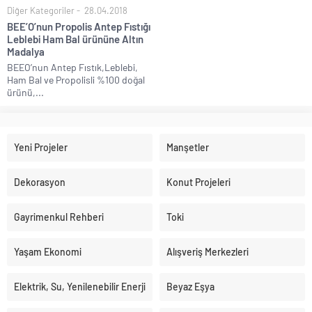
Diğer Kategoriler
28.04.2018
BEE’O’nun Propolis Antep Fıstığı
Leblebi Ham Bal ürününe Altın
Madalya
BEEO’nun Antep Fıstık,Leblebi,
Ham Bal ve Propolisli %100 doğal
ürünü,...
Yeni Projeler
Manşetler
Dekorasyon
Konut Projeleri
Gayrimenkul Rehberi
Toki
Yaşam Ekonomi
Alışveriş Merkezleri
Elektrik, Su, Yenilenebilir Enerji
Beyaz Eşya