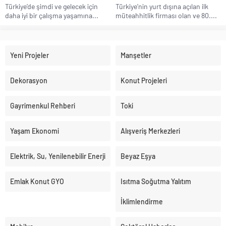
Türkiye’de şimdi ve gelecek için
Türkiye’nin yurt dışına açılan ilk
daha iyi bir çalışma yaşamına...
müteahhitlik firması olan ve 80....
Yeni Projeler
Manşetler
Dekorasyon
Konut Projeleri
Gayrimenkul Rehberi
Toki
Yaşam Ekonomi
Alışveriş Merkezleri
Elektrik, Su, Yenilenebilir Enerji
Beyaz Eşya
Emlak Konut GYO
Isıtma Soğutma Yalıtım
İklimlendirme