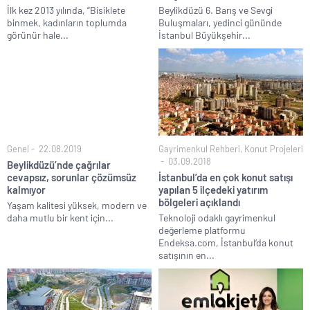
İlk kez 2013 yılında, “Bisiklete
Beylikdüzü 6. Barış ve Sevgi
binmek, kadınların toplumda
Buluşmaları, yedinci gününde
görünür hale...
İstanbul Büyükşehir...
Genel
22.08.2019
Gayrimenkul Rehberi
,
Konut Projeleri
03.09.2018
Beylikdüzü’nde çağrılar
cevapsız, sorunlar çözümsüz
İstanbul’da en çok konut satışı
kalmıyor
yapılan 5 ilçedeki yatırım
bölgeleri açıklandı
Yaşam kalitesi yüksek, modern ve
daha mutlu bir kent için...
Teknoloji odaklı gayrimenkul
değerleme platformu
Endeksa.com, İstanbul‘da konut
satışının en...