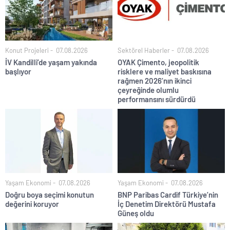
Konut Projeleri
07.08.2026
Sektörel Haberler
07.08.2026
İV Kandilli’de yaşam yakında
OYAK Çimento, jeopolitik
başlıyor
risklere ve maliyet baskısına
rağmen 2026’nın ikinci
çeyreğinde olumlu
performansını sürdürdü
Yaşam Ekonomi
07.08.2026
Yaşam Ekonomi
07.08.2026
Doğru boya seçimi konutun
BNP Paribas Cardif Türkiye’nin
değerini koruyor
İç Denetim Direktörü Mustafa
Güneş oldu