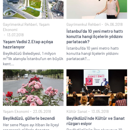
Gayrimenkul Rehberi
,
Yaşam
Gayrimenkul Rehberi
04.06.2018
Ekonomi
İstanbul’da 10 yeni metro hattı
13.07.2018
konutta hangi ilçelerin yıldızını
Yaşam Vadisi 2.Etap açılışa
parlatacak?
hazırlanıyor
İstanbul’da 10 yeni metro hattı
Beylikdüzü Belediyesi, 1 milyon
konutta hangi ilçelerin yıldızını
m²’lik alanıyla İstanbul’un en büyük
parlatacak?...
kent...
Yaşam Ekonomi
23.05.2018
Kültür Sanat
13.05.2018
Beylikdüzü, güllerle bezendi
Beylikdüzü’nde Kültür ve Sanat
rüzgarı esiyor
Her sene Mayıs ayı itibarı ile ilçeyi
rengarenk güllerle donatan...
Beylikdüzü’nün İlçe oluşunun 10.