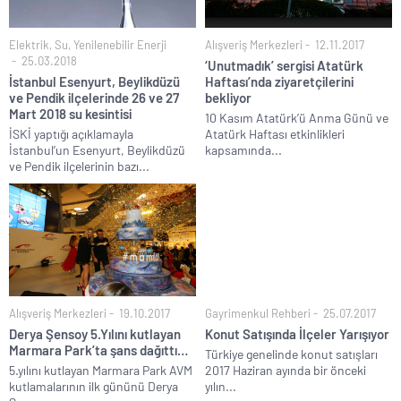
Elektrik, Su, Yenilenebilir Enerji
Alışveriş Merkezleri
12.11.2017
25.03.2018
‘Unutmadık’ sergisi Atatürk
İstanbul Esenyurt, Beylikdüzü
Haftası’nda ziyaretçilerini
ve Pendik ilçelerinde 26 ve 27
bekliyor
Mart 2018 su kesintisi
10 Kasım Atatürk’ü Anma Günü ve
İSKİ yaptığı açıklamayla
Atatürk Haftası etkinlikleri
İstanbul’un Esenyurt, Beylikdüzü
kapsamında...
ve Pendik ilçelerinin bazı...
Alışveriş Merkezleri
19.10.2017
Gayrimenkul Rehberi
25.07.2017
Derya Şensoy 5.Yılını kutlayan
Konut Satışında İlçeler Yarışıyor
Marmara Park’ta şans dağıttı…
Türkiye genelinde konut satışları
5.yılını kutlayan Marmara Park AVM
2017 Haziran ayında bir önceki
kutlamalarının ilk gününü Derya
yılın...