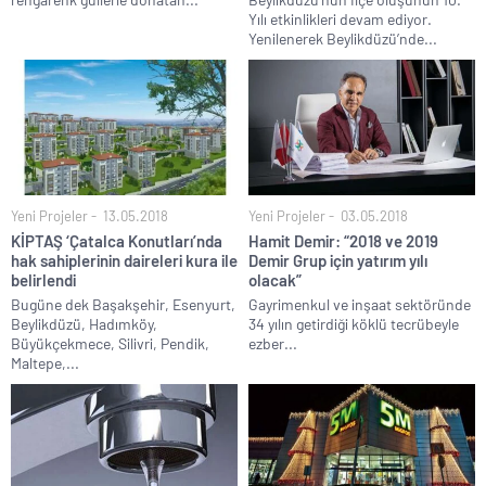
Yılı etkinlikleri devam ediyor.
Yenilenerek Beylikdüzü’nde...
Yeni Projeler
13.05.2018
Yeni Projeler
03.05.2018
KİPTAŞ ‘Çatalca Konutları’nda
Hamit Demir: “2018 ve 2019
hak sahiplerinin daireleri kura ile
Demir Grup için yatırım yılı
belirlendi
olacak”
Bugüne dek Başakşehir, Esenyurt,
Gayrimenkul ve inşaat sektöründe
Beylikdüzü, Hadımköy,
34 yılın getirdiği köklü tecrübeyle
Büyükçekmece, Silivri, Pendik,
ezber...
Maltepe,...