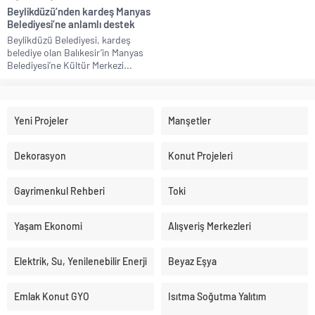
Beylikdüzü’nden kardeş Manyas
Belediyesi’ne anlamlı destek
Beylikdüzü Belediyesi, kardeş
belediye olan Balıkesir’in Manyas
Belediyesi’ne Kültür Merkezi...
Yeni Projeler
Manşetler
Dekorasyon
Konut Projeleri
Gayrimenkul Rehberi
Toki
Yaşam Ekonomi
Alışveriş Merkezleri
Elektrik, Su, Yenilenebilir Enerji
Beyaz Eşya
Emlak Konut GYO
Isıtma Soğutma Yalıtım