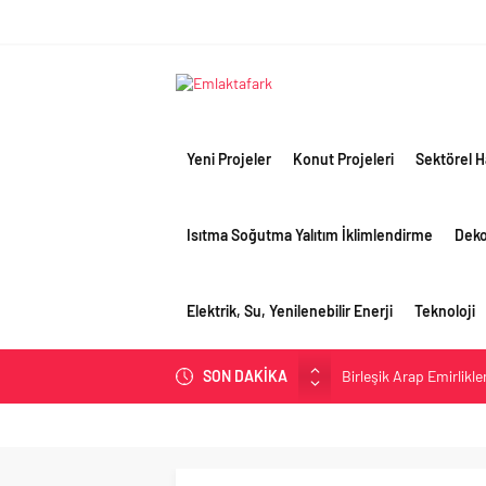
Yeni Projeler
Konut Projeleri
Sektörel H
Isıtma Soğutma Yalıtım İklimlendirme
Dek
Elektrik, Su, Yenilenebilir Enerji
Teknoloji
SON DAKİKA
Birleşik Arap Emirlikle
İV Kandilli’de yaşam y
OYAK Çimento, jeopolit
çeyreğinde olumlu pe