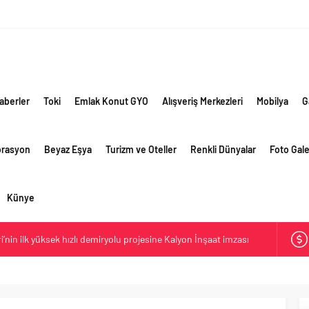
aberler
Toki
Emlak Konut GYO
Alışveriş Merkezleri
Mobilya
G
orasyon
Beyaz Eşya
Turizm ve Oteller
Renkli Dünyalar
Foto Gale
Künye
ri’nin ilk yüksek hızlı demiryolu projesine Kalyon İnşaat imzası
akında başlıyor
ik risklere ve maliyet baskısına rağmen 2026’nın ikinci
rformansını sürdürdü