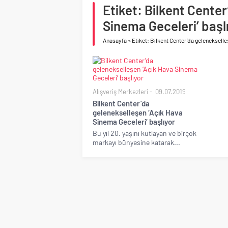
Geberit Info Showroom,
Etiket: Bilkent Cente
Çimko, stratejik pazar
Sinema Geceleri’ başlı
Anasayfa
»
Etiket: Bilkent Center’da gelenekselle
Alışveriş Merkezleri
09.07.2019
Bilkent Center’da
gelenekselleşen ‘Açık Hava
Sinema Geceleri’ başlıyor
Bu yıl 20. yaşını kutlayan ve birçok
markayı bünyesine katarak...