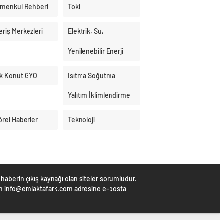
imenkul Rehberi
Toki
eriş Merkezleri
Elektrik, Su,
Yenilenebilir Enerji
k Konut GYO
Isıtma Soğutma
Yalıtım İklimlendirme
örel Haberler
Teknoloji
haberin çıkış kaynağı olan siteler sorumludur.
çin info@emlaktafark.com adresine e-posta