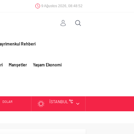
9 Ağustos 2026, 08:48:53
ayrimenkul Rehberi
ri
Manşetler
Yaşam Ekonomi
İSTANBUL
°C
DOLAR
EURO
ALTIN