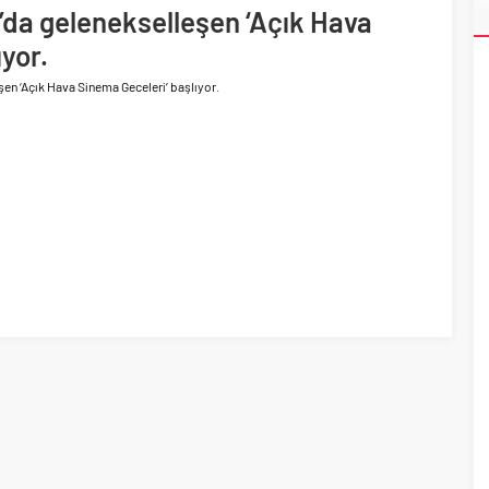
 yaklaşık 300 sektör profesyonelini ağırladı
r’da gelenekselleşen ‘Açık Hava
lama vizyonuyla bayilerinin kurumsal gelişimini destekliyor
yor.
şen ‘Açık Hava Sinema Geceleri’ başlıyor.