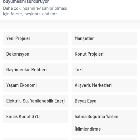
büyümesini sürdürüyor
Daha çok insanın ‘ev sahibi’ olması
için faizsiz, peşinatsız ödeme...
Yeni Projeler
Manşetler
Dekorasyon
Konut Projeleri
Gayrimenkul Rehberi
Toki
Yaşam Ekonomi
Alışveriş Merkezleri
Elektrik, Su, Yenilenebilir Enerji
Beyaz Eşya
Emlak Konut GYO
Isıtma Soğutma Yalıtım
İklimlendirme