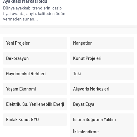
Ayakkabı Markası oldu
Dünya ayakkabı trendlerini cazip
fiyat avantajlarıyla, kaliteden ödün
vermeden sunan...
Yeni Projeler
Manşetler
Dekorasyon
Konut Projeleri
Gayrimenkul Rehberi
Toki
Yaşam Ekonomi
Alışveriş Merkezleri
Elektrik, Su, Yenilenebilir Enerji
Beyaz Eşya
Emlak Konut GYO
Isıtma Soğutma Yalıtım
İklimlendirme