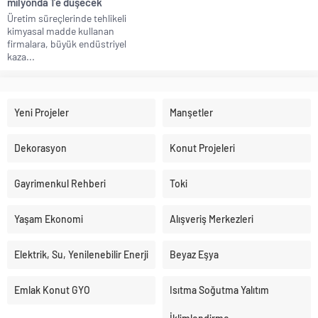
milyonda 1’e düşecek
Üretim süreçlerinde tehlikeli
kimyasal madde kullanan
firmalara, büyük endüstriyel
kaza...
Yeni Projeler
Manşetler
Dekorasyon
Konut Projeleri
Gayrimenkul Rehberi
Toki
Yaşam Ekonomi
Alışveriş Merkezleri
Elektrik, Su, Yenilenebilir Enerji
Beyaz Eşya
Emlak Konut GYO
Isıtma Soğutma Yalıtım