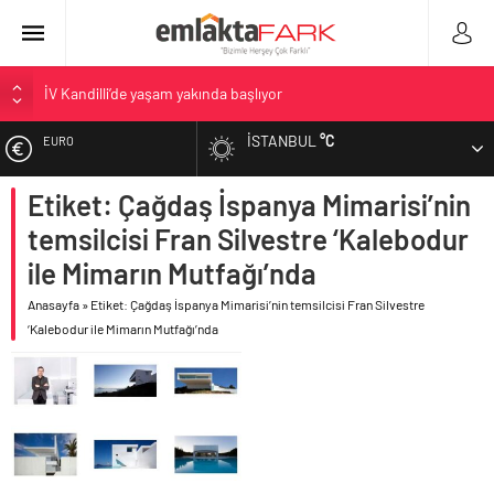
İV Kandilli’de yaşam yakında başlıyor
OYAK Çimento, jeopolitik risklere ve maliyet baskısına rağmen
İSTANBUL
°C
EURO
2026’nın ikinci çeyreğinde olumlu performansını sürdürdü
Geberit Info Showroom, yaklaşık 300 sektör profesyonelini
Etiket: Çağdaş İspanya Mimarisi’nin
ALTIN
ağırladı
temsilcisi Fran Silvestre ‘Kalebodur
Çimko, stratejik pazarlama vizyonuyla bayilerinin kurumsal
BIST
gelişimini destekliyor
ile Mimarın Mutfağı’nda
Birleşik Arap Emirlikleri’nin ilk yüksek hızlı demiryolu projesine
Anasayfa
»
Etiket: Çağdaş İspanya Mimarisi’nin temsilcisi Fran Silvestre
DOLAR
Kalyon İnşaat imzası
‘Kalebodur ile Mimarın Mutfağı’nda