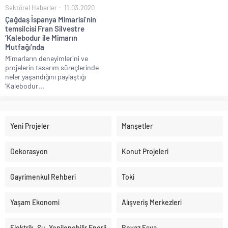
Sektörel Haberler
11.03.2020
Çağdaş İspanya Mimarisi’nin
temsilcisi Fran Silvestre
‘Kalebodur ile Mimarın
Mutfağı’nda
Mimarların deneyimlerini ve
projelerin tasarım süreçlerinde
neler yaşandığını paylaştığı
‘Kalebodur...
Yeni Projeler
Manşetler
Dekorasyon
Konut Projeleri
Gayrimenkul Rehberi
Toki
Yaşam Ekonomi
Alışveriş Merkezleri
Elektrik, Su, Yenilenebilir Enerji
Beyaz Eşya