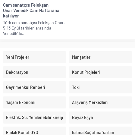
Cam sanatçısı Felekşan
Onar Venedik Cam Haftası’na
katılıyor
Türk cam sanatçısı Felekşan Onar,
5-13 Eylül tarihleri arasında
Venedik’de...
Yeni Projeler
Manşetler
Dekorasyon
Konut Projeleri
Gayrimenkul Rehberi
Toki
Yaşam Ekonomi
Alışveriş Merkezleri
Elektrik, Su, Yenilenebilir Enerji
Beyaz Eşya
Emlak Konut GYO
Isıtma Soğutma Yalıtım