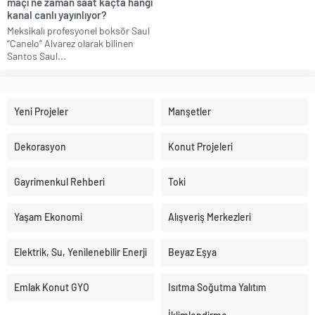
maçı ne zaman saat kaçta hangi
kanal canlı yayınlıyor?
Meksikalı profesyonel boksör Saul
“Canelo” Alvarez olarak bilinen
Santos Saul...
Yeni Projeler
Manşetler
Dekorasyon
Konut Projeleri
Gayrimenkul Rehberi
Toki
Yaşam Ekonomi
Alışveriş Merkezleri
Elektrik, Su, Yenilenebilir Enerji
Beyaz Eşya
Emlak Konut GYO
Isıtma Soğutma Yalıtım