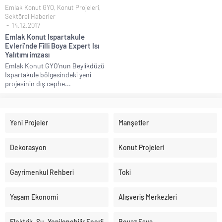
Emlak Konut GYO
,
Konut Projeleri
,
Sektörel Haberler
14.12.2017
Emlak Konut Ispartakule
Evleri’nde Filli Boya Expert Isı
Yalıtımı imzası
Emlak Konut GYO’nun Beylikdüzü
Ispartakule bölgesindeki yeni
projesinin dış cephe...
Yeni Projeler
Manşetler
Dekorasyon
Konut Projeleri
Gayrimenkul Rehberi
Toki
Yaşam Ekonomi
Alışveriş Merkezleri
Elektrik, Su, Yenilenebilir Enerji
Beyaz Eşya