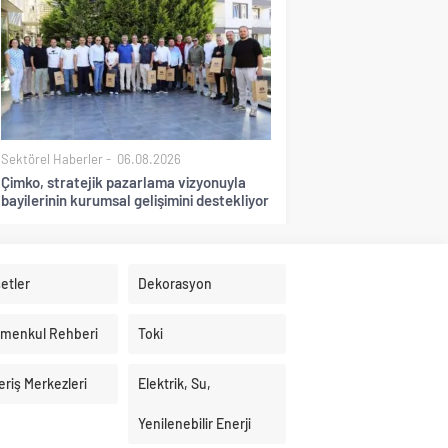
Sektörel Haberler
06.08.2026
Çimko, stratejik pazarlama vizyonuyla
bayilerinin kurumsal gelişimini destekliyor
etler
Dekorasyon
imenkul Rehberi
Toki
eriş Merkezleri
Elektrik, Su,
Yenilenebilir Enerji