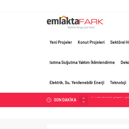
Yeni Projeler
Konut Projeleri
Sektörel H
Isıtma Soğutma Yalıtım İklimlendirme
Dek
Elektrik, Su, Yenilenebilir Enerji
Teknoloji
SON DAKİKA
OYAK Çimento, jeopolit
çeyreğinde olumlu pe
Geberit Info Showroom,
Çimko, stratejik pazar