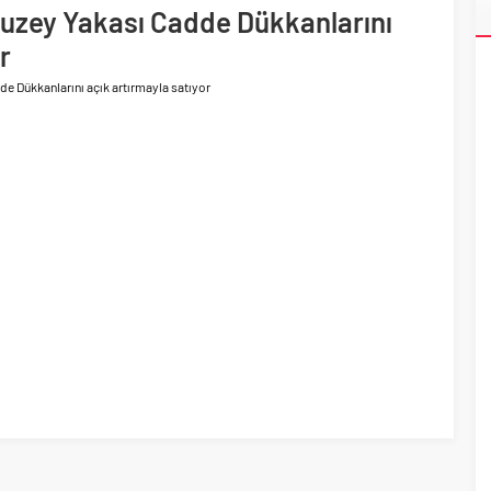
ri’nin ilk yüksek hızlı demiryolu projesine Kalyon İnşaat imzası
Kuzey Yakası Cadde Dükkanlarını
akında başlıyor
r
e Dükkanlarını açık artırmayla satıyor