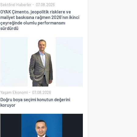
Sektörel Haberler
07.08.2026
OYAK Çimento, jeopolitik risklere ve
maliyet baskısına rağmen 2026’nın ikinci
çeyreğinde olumlu performansını
sürdürdü
Yaşam Ekonomi
07.08.2026
Doğru boya seçimi konutun değerini
koruyor