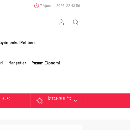
7 Ağustos 2026, 22:43:57
ayrimenkul Rehberi
ri
Manşetler
Yaşam Ekonomi
İSTANBUL
°C
EURO
ALTIN
BIST