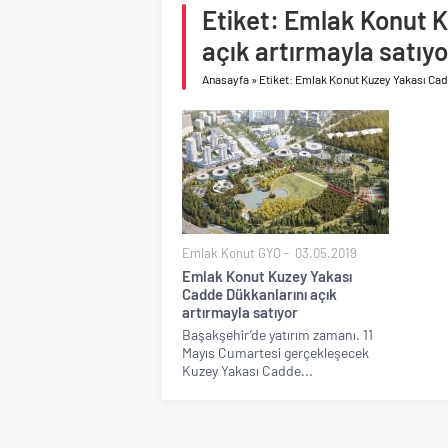
Birleşik Arap Emirlikle
Etiket: Emlak Konut 
İV Kandilli’de yaşam y
açık artırmayla satıyo
Anasayfa
»
Etiket: Emlak Konut Kuzey Yakası Cadd
Emlak Konut GYO
03.05.2019
Emlak Konut Kuzey Yakası
Cadde Dükkanlarını açık
artırmayla satıyor
Başakşehir’de yatırım zamanı. 11
Mayıs Cumartesi gerçekleşecek
Kuzey Yakası Cadde...