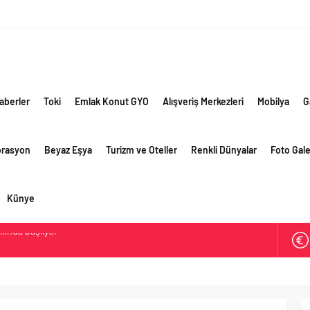
aberler
Toki
Emlak Konut GYO
Alışveriş Merkezleri
Mobilya
G
orasyon
Beyaz Eşya
Turizm ve Oteller
Renkli Dünyalar
Foto Gale
Künye
ik risklere ve maliyet baskısına rağmen 2026’nın ikinci
rformansını sürdürdü
 yaklaşık 300 sektör profesyonelini ağırladı
lama vizyonuyla bayilerinin kurumsal gelişimini destekliyor