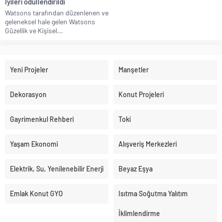
İyileri ödüllendirildi
Watsons tarafından düzenlenen ve
geleneksel hale gelen Watsons
Güzellik ve Kişisel...
Yeni Projeler
Manşetler
Dekorasyon
Konut Projeleri
Gayrimenkul Rehberi
Toki
Yaşam Ekonomi
Alışveriş Merkezleri
Elektrik, Su, Yenilenebilir Enerji
Beyaz Eşya
Emlak Konut GYO
Isıtma Soğutma Yalıtım
İklimlendirme