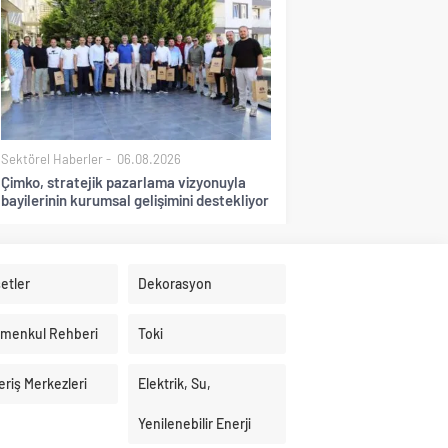
Sektörel Haberler
06.08.2026
Çimko, stratejik pazarlama vizyonuyla
bayilerinin kurumsal gelişimini destekliyor
etler
Dekorasyon
imenkul Rehberi
Toki
eriş Merkezleri
Elektrik, Su,
Yenilenebilir Enerji