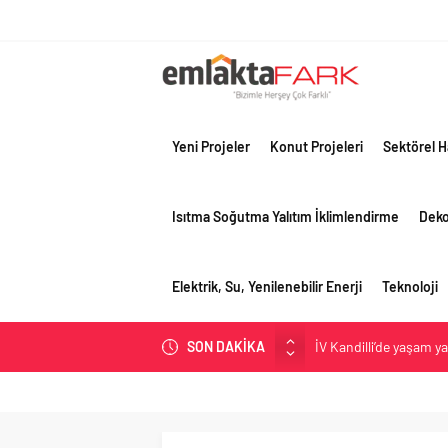
Yeni Projeler
Konut Projeleri
Sektörel H
Isıtma Soğutma Yalıtım İklimlendirme
Dek
Elektrik, Su, Yenilenebilir Enerji
Teknoloji
İV Kandilli’de yaşam y
SON DAKİKA
OYAK Çimento, jeopolit
çeyreğinde olumlu pe
Geberit Info Showroom,
Çimko, stratejik pazar