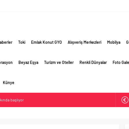
aberler
Toki
Emlak Konut GYO
Alışveriş Merkezleri
Mobilya
G
orasyon
Beyaz Eşya
Turizm ve Oteller
Renkli Dünyalar
Foto Gale
Künye
akında başlıyor
ik risklere ve maliyet baskısına rağmen 2026’nın ikinci
rformansını sürdürdü
 yaklaşık 300 sektör profesyonelini ağırladı
lama vizyonuyla bayilerinin kurumsal gelişimini destekliyor