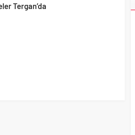
eler Tergan’da
ri’nin ilk yüksek hızlı demiryolu projesine Kalyon İnşaat imzası