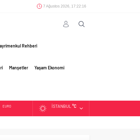
7 Ağustos 2026, 17:22:16
ayrimenkul Rehberi
ri
Manşetler
Yaşam Ekonomi
İSTANBUL
°C
EURO
ALTIN
BIST