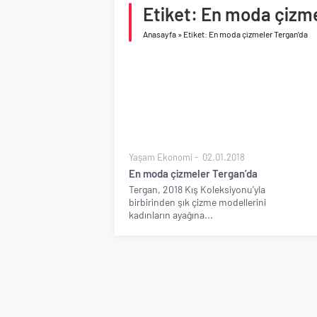
Etiket: En moda çizm
Birleşik Arap Emirlikle
Anasayfa
»
Etiket: En moda çizmeler Tergan’da
Yaşam Ekonomi
02.01.2018
En moda çizmeler Tergan’da
Tergan, 2018 Kış Koleksiyonu’yla
birbirinden şık çizme modellerini
kadınların ayağına...