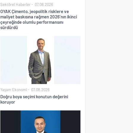
Sektörel Haberler
07.08.2026
OYAK Çimento, jeopolitik risklere ve
maliyet baskısına rağmen 2026’nın ikinci
çeyreğinde olumlu performansını
sürdürdü
Yaşam Ekonomi
07.08.2026
Doğru boya seçimi konutun değerini
koruyor