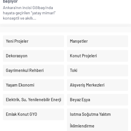
başlıyor
Ankara’nın incisi Gölbaşı’nda
hayata geçirilen “yatay mimari”
konseptli ve akıllı...
Yeni Projeler
Manşetler
Dekorasyon
Konut Projeleri
Gayrimenkul Rehberi
Toki
Yaşam Ekonomi
Alışveriş Merkezleri
Elektrik, Su, Yenilenebilir Enerji
Beyaz Eşya
Emlak Konut GYO
Isıtma Soğutma Yalıtım
İklimlendirme