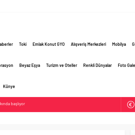
aberler
Toki
Emlak Konut GYO
Alışveriş Merkezleri
Mobilya
G
orasyon
Beyaz Eşya
Turizm ve Oteller
Renkli Dünyalar
Foto Gale
Künye
akında başlıyor
ik risklere ve maliyet baskısına rağmen 2026’nın ikinci
rformansını sürdürdü
 yaklaşık 300 sektör profesyonelini ağırladı
lama vizyonuyla bayilerinin kurumsal gelişimini destekliyor