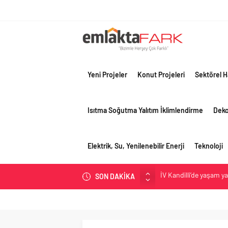
Yeni Projeler
Konut Projeleri
Sektörel H
Isıtma Soğutma Yalıtım İklimlendirme
Dek
Elektrik, Su, Yenilenebilir Enerji
Teknoloji
İV Kandilli’de yaşam y
SON DAKİKA
OYAK Çimento, jeopolit
çeyreğinde olumlu pe
Geberit Info Showroom,
Çimko, stratejik pazar