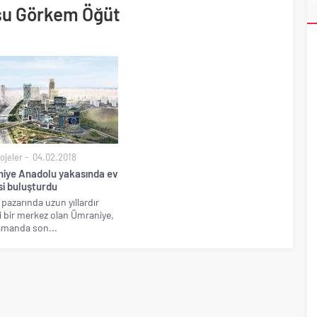
su Görkem Öğüt
ri’nin ilk yüksek hızlı demiryolu projesine Kalyon İnşaat imzası
ojeler
04.02.2018
iye Anadolu yakasında ev
si buluşturdu
pazarında uzun yıllardır
 bir merkez olan Ümraniye,
amanda son...