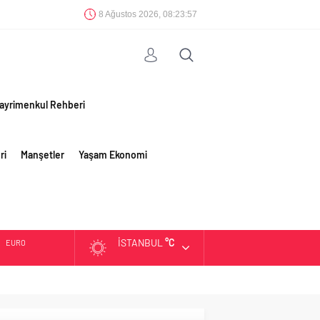
8 Ağustos 2026, 08:23:57
ayrimenkul Rehberi
ri
Manşetler
Yaşam Ekonomi
İSTANBUL
°C
EURO
ALTIN
BIST