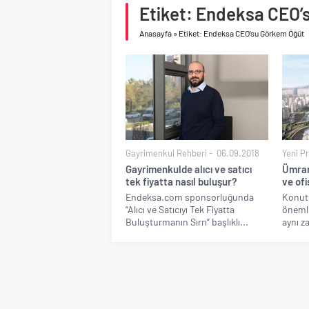
Etiket: Endeksa CEO’
Birleşik Arap Emirlikle
Anasayfa
»
Etiket: Endeksa CEO’su Görkem Öğüt
Gayrimenkul Rehberi
06.09.2018
Yeni Pr
Gayrimenkulde alıcı ve satıcı
Ümran
tek fiyatta nasıl buluşur?
ve ofi
Endeksa.com sponsorluğunda
Konut 
“Alıcı ve Satıcıyı Tek Fiyatta
önemli
Buluşturmanın Sırrı“ başlıklı...
aynı z