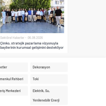
Sektörel Haberler
06.08.2026
Çimko, stratejik pazarlama vizyonuyla
bayilerinin kurumsal gelişimini destekliyor
etler
Dekorasyon
imenkul Rehberi
Toki
eriş Merkezleri
Elektrik, Su,
Yenilenebilir Enerji