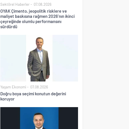
Sektörel Haberler
07.08.2026
OYAK Çimento, jeopolitik risklere ve
maliyet baskısına rağmen 2026’nın ikinci
çeyreğinde olumlu performansını
sürdürdü
Yaşam Ekonomi
07.08.2026
Doğru boya seçimi konutun değerini
koruyor