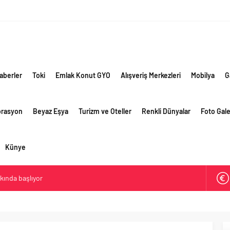
aberler
Toki
Emlak Konut GYO
Alışveriş Merkezleri
Mobilya
G
orasyon
Beyaz Eşya
Turizm ve Oteller
Renkli Dünyalar
Foto Gale
Künye
akında başlıyor
ik risklere ve maliyet baskısına rağmen 2026’nın ikinci
rformansını sürdürdü
 yaklaşık 300 sektör profesyonelini ağırladı
lama vizyonuyla bayilerinin kurumsal gelişimini destekliyor