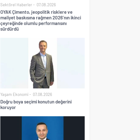
Sektörel Haberler
07.08.2026
OYAK Çimento, jeopolitik risklere ve
maliyet baskısına rağmen 2026’nın ikinci
çeyreğinde olumlu performansını
sürdürdü
Yaşam Ekonomi
07.08.2026
Doğru boya seçimi konutun değerini
koruyor