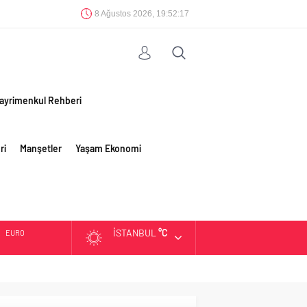
8 Ağustos 2026, 19:52:17
ayrimenkul Rehberi
ri
Manşetler
Yaşam Ekonomi
İSTANBUL
°C
EURO
ALTIN
BIST