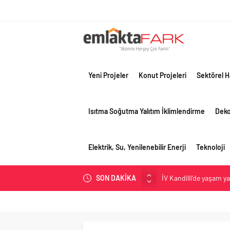
Yeni Projeler
Konut Projeleri
Sektörel H
Isıtma Soğutma Yalıtım İklimlendirme
Dek
Elektrik, Su, Yenilenebilir Enerji
Teknoloji
İV Kandilli’de yaşam y
SON DAKİKA
OYAK Çimento, jeopolit
çeyreğinde olumlu pe
Geberit Info Showroom,
Çimko, stratejik pazar