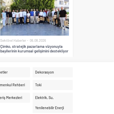
Sektörel Haberler
06.08.2026
Çimko, stratejik pazarlama vizyonuyla
bayilerinin kurumsal gelişimini destekliyor
etler
Dekorasyon
imenkul Rehberi
Toki
eriş Merkezleri
Elektrik, Su,
Yenilenebilir Enerji