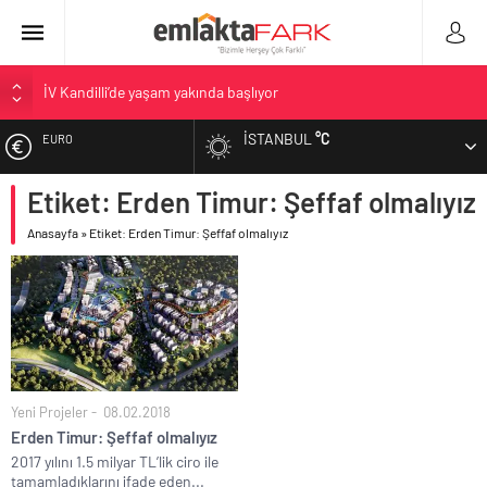
İV Kandilli’de yaşam yakında başlıyor
OYAK Çimento, jeopolitik risklere ve maliyet baskısına rağmen
İSTANBUL
°C
EURO
2026’nın ikinci çeyreğinde olumlu performansını sürdürdü
Geberit Info Showroom, yaklaşık 300 sektör profesyonelini
Etiket: Erden Timur: Şeffaf olmalıyız
ALTIN
ağırladı
Çimko, stratejik pazarlama vizyonuyla bayilerinin kurumsal
Anasayfa
»
Etiket: Erden Timur: Şeffaf olmalıyız
BIST
gelişimini destekliyor
Birleşik Arap Emirlikleri’nin ilk yüksek hızlı demiryolu projesine
DOLAR
Kalyon İnşaat imzası
Yeni Projeler
08.02.2018
Erden Timur: Şeffaf olmalıyız
2017 yılını 1.5 milyar TL’lik ciro ile
tamamladıklarını ifade eden...