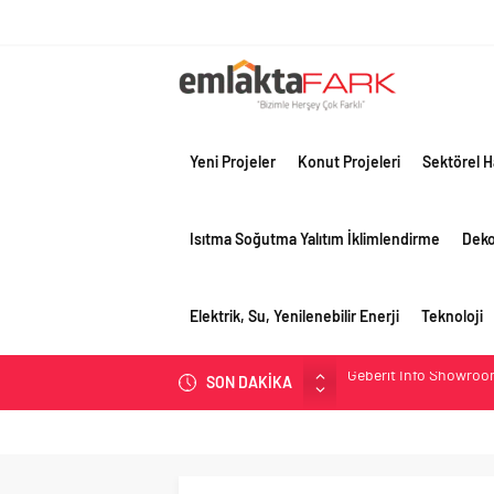
Yeni Projeler
Konut Projeleri
Sektörel H
Isıtma Soğutma Yalıtım İklimlendirme
Dek
Elektrik, Su, Yenilenebilir Enerji
Teknoloji
SON DAKİKA
Çimko, stratejik pazar
Birleşik Arap Emirlikle
Filli Boya geleceğin ş
Tosyalı’nın döngüsel ü