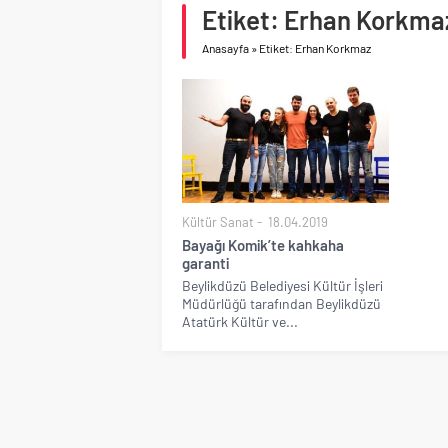
asfalt şimdi de Kocaeli
Etiket: Erhan Korkma
Geberit Info Showroom,
Anasayfa
»
Etiket: Erhan Korkmaz
Kültür Sanat
18.04.2019
Bayağı Komik’te kahkaha
garanti
Beylikdüzü Belediyesi Kültür İşleri
Müdürlüğü tarafından Beylikdüzü
Atatürk Kültür ve...