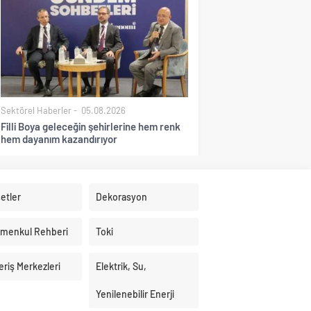
Sektörel Haberler
05.08.2026
Filli Boya geleceğin şehirlerine hem renk
hem dayanım kazandırıyor
etler
Dekorasyon
imenkul Rehberi
Toki
eriş Merkezleri
Elektrik, Su,
Yenilenebilir Enerji