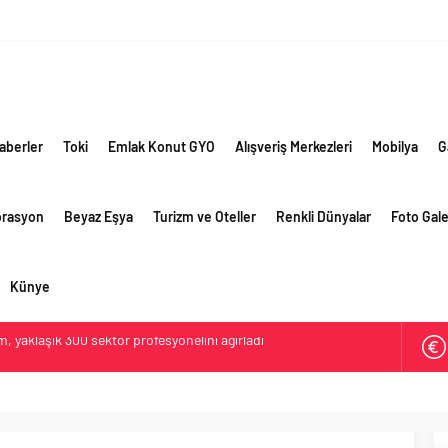
aberler
Toki
Emlak Konut GYO
Alışveriş Merkezleri
Mobilya
G
orasyon
Beyaz Eşya
Turizm ve Oteller
Renkli Dünyalar
Foto Gale
Künye
lama vizyonuyla bayilerinin kurumsal gelişimini destekliyor
ri’nin ilk yüksek hızlı demiryolu projesine Kalyon İnşaat imzası
ehirlerine hem renk hem dayanım kazandırıyor
retim vizyonuyla geliştirilen cüruf bazlı yüksek performanslı