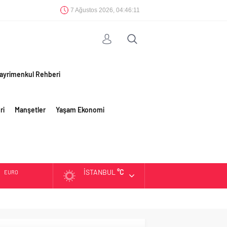
7 Ağustos 2026, 04:46:12
ayrimenkul Rehberi
ri
Manşetler
Yaşam Ekonomi
İSTANBUL
°C
EURO
ALTIN
BIST