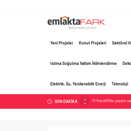
Yeni Projeler
Konut Projeleri
Sektörel H
Isıtma Soğutma Yalıtım İklimlendirme
Dek
Elektrik, Su, Yenilenebilir Enerji
Teknoloji
İV Kandilli’de yaşam y
SON DAKİKA
OYAK Çimento, jeopolit
çeyreğinde olumlu pe
Geberit Info Showroom,
Çimko, stratejik pazar