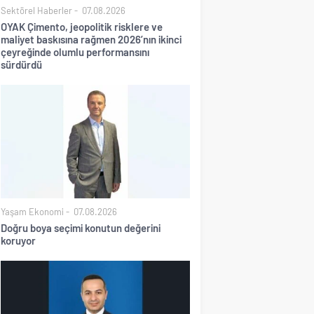
Sektörel Haberler
07.08.2026
OYAK Çimento, jeopolitik risklere ve
maliyet baskısına rağmen 2026’nın ikinci
çeyreğinde olumlu performansını
sürdürdü
Yaşam Ekonomi
07.08.2026
Doğru boya seçimi konutun değerini
koruyor