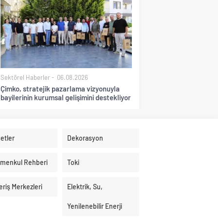
Sektörel Haberler
06.08.2026
Çimko, stratejik pazarlama vizyonuyla
bayilerinin kurumsal gelişimini destekliyor
etler
Dekorasyon
imenkul Rehberi
Toki
eriş Merkezleri
Elektrik, Su,
Yenilenebilir Enerji