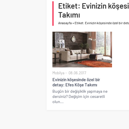
Birleşik Arap Emirlikle
Etiket: Evinizin köşes
Takımı
Anasayfa
»
Etiket: Evinizin köşesinde özel bir de
Mobilya
08.06.2017
Evinizin köşesinde özel bir
detay: Efes Köşe Takımı
Bugün bir değişiklik yapmaya ne
dersiniz? Değişim için cesaretli
olun...