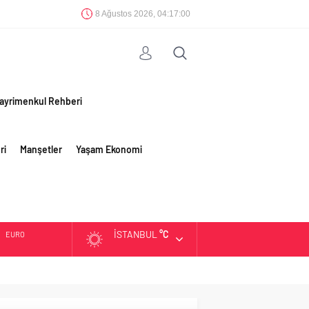
8 Ağustos 2026, 04:17:00
ayrimenkul Rehberi
ri
Manşetler
Yaşam Ekonomi
İSTANBUL
°C
EURO
ALTIN
BIST