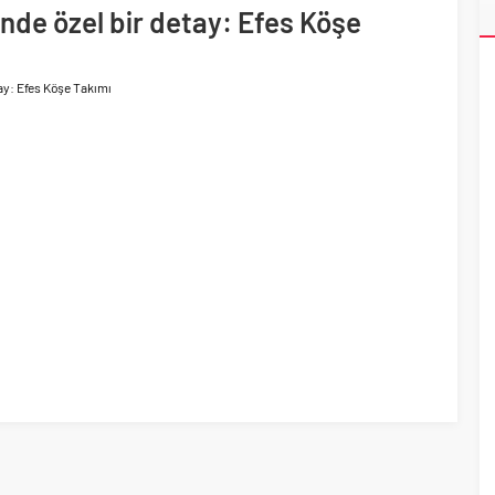
ri’nin ilk yüksek hızlı demiryolu projesine Kalyon İnşaat imzası
inde özel bir detay: Efes Köşe
tay: Efes Köşe Takımı