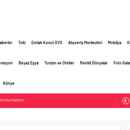
aberler
Toki
Emlak Konut GYO
Alışveriş Merkezleri
Mobilya
G
orasyon
Beyaz Eşya
Turizm ve Oteller
Renkli Dünyalar
Foto Gale
Künye
akında başlıyor
ik risklere ve maliyet baskısına rağmen 2026’nın ikinci
rformansını sürdürdü
 yaklaşık 300 sektör profesyonelini ağırladı
lama vizyonuyla bayilerinin kurumsal gelişimini destekliyor