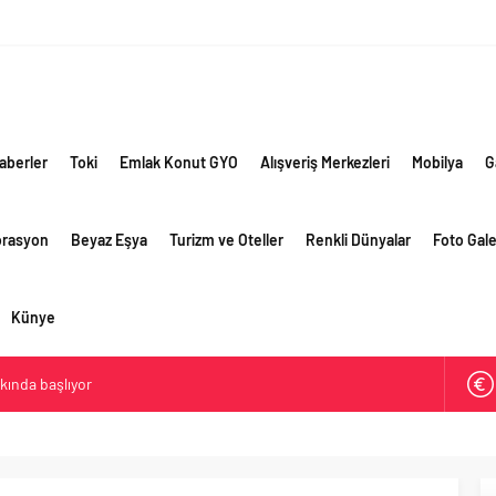
aberler
Toki
Emlak Konut GYO
Alışveriş Merkezleri
Mobilya
G
orasyon
Beyaz Eşya
Turizm ve Oteller
Renkli Dünyalar
Foto Gale
Künye
akında başlıyor
ik risklere ve maliyet baskısına rağmen 2026’nın ikinci
rformansını sürdürdü
 yaklaşık 300 sektör profesyonelini ağırladı
lama vizyonuyla bayilerinin kurumsal gelişimini destekliyor