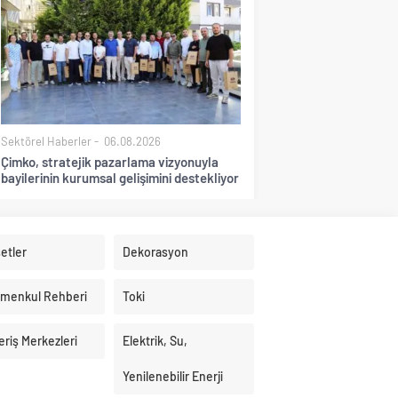
Sektörel Haberler
06.08.2026
Çimko, stratejik pazarlama vizyonuyla
bayilerinin kurumsal gelişimini destekliyor
etler
Dekorasyon
imenkul Rehberi
Toki
eriş Merkezleri
Elektrik, Su,
Yenilenebilir Enerji