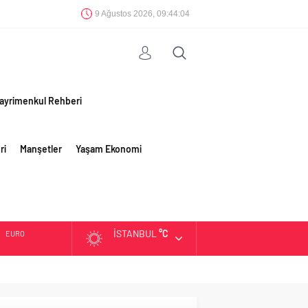
9 Ağustos 2026, 09:44:04
ayrimenkul Rehberi
ri
Manşetler
Yaşam Ekonomi
İSTANBUL
°C
EURO
ALTIN
BIST