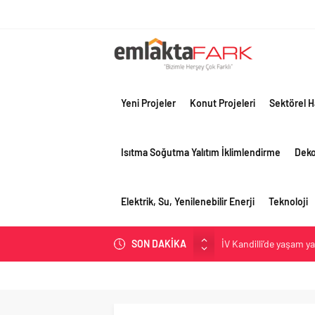
Yeni Projeler
Konut Projeleri
Sektörel H
Isıtma Soğutma Yalıtım İklimlendirme
Dek
Elektrik, Su, Yenilenebilir Enerji
Teknoloji
İV Kandilli’de yaşam y
SON DAKİKA
OYAK Çimento, jeopolit
çeyreğinde olumlu pe
Geberit Info Showroom,
Çimko, stratejik pazar