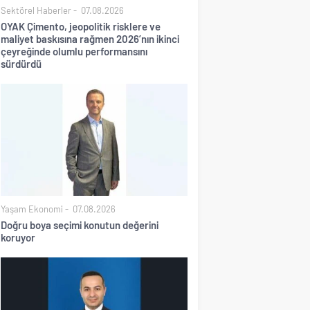
Sektörel Haberler
07.08.2026
OYAK Çimento, jeopolitik risklere ve
maliyet baskısına rağmen 2026’nın ikinci
çeyreğinde olumlu performansını
sürdürdü
Yaşam Ekonomi
07.08.2026
Doğru boya seçimi konutun değerini
koruyor