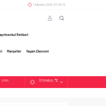
7 Ağustos 2026, 07:26:16
ayrimenkul Rehberi
ri
Manşetler
Yaşam Ekonomi
İSTANBUL
°C
EURO
ALTIN
BIST