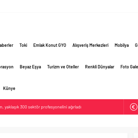
aberler
Toki
Emlak Konut GYO
Alışveriş Merkezleri
Mobilya
G
orasyon
Beyaz Eşya
Turizm ve Oteller
Renkli Dünyalar
Foto Gale
Künye
 yaklaşık 300 sektör profesyonelini ağırladı
lama vizyonuyla bayilerinin kurumsal gelişimini destekliyor
ri’nin ilk yüksek hızlı demiryolu projesine Kalyon İnşaat imzası
ehirlerine hem renk hem dayanım kazandırıyor
retim vizyonuyla geliştirilen cüruf bazlı yüksek performanslı