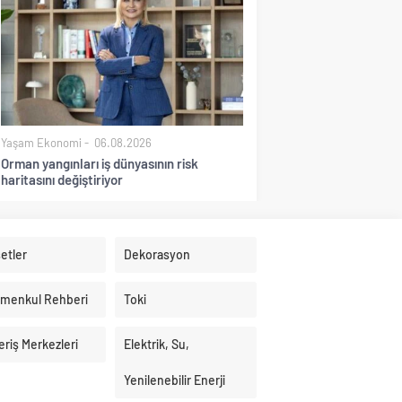
Yaşam Ekonomi
06.08.2026
Orman yangınları iş dünyasının risk
haritasını değiştiriyor
etler
Dekorasyon
imenkul Rehberi
Toki
eriş Merkezleri
Elektrik, Su,
Yenilenebilir Enerji