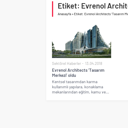
Etiket: Evrenol Archi
asfalt şimdi de Kocaeli
Anasayfa
»
Etiket: Evrenol Architects ‘Tasarım Me
Sektörel Haberler
13.04.2018
Evrenol Architects ‘Tasarım
Merkezi’ oldu
Kentsel tasarımdan karma
kullanımlı yapılara, konaklama
mekanlarından eğitim, kamu ve...