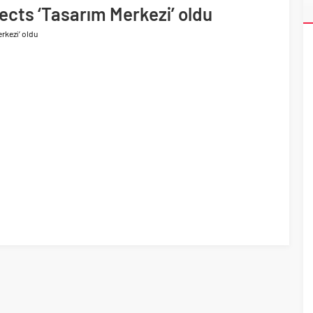
tects ‘Tasarım Merkezi’ oldu
 yollarında
rkezi’ oldu