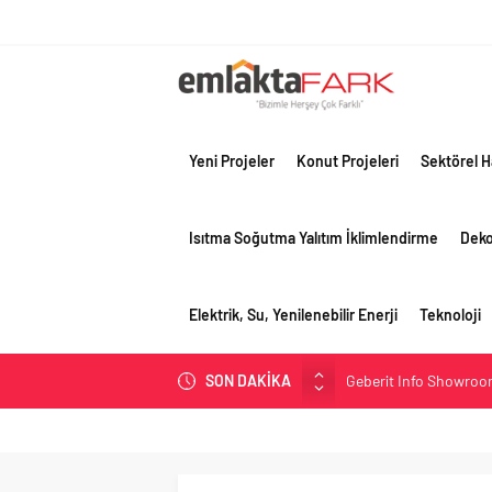
Yeni Projeler
Konut Projeleri
Sektörel H
Isıtma Soğutma Yalıtım İklimlendirme
Dek
Elektrik, Su, Yenilenebilir Enerji
Teknoloji
Geberit Info Showroom,
SON DAKİKA
Çimko, stratejik pazar
Birleşik Arap Emirlikle
Filli Boya geleceğin ş
Tosyalı’nın döngüsel ü