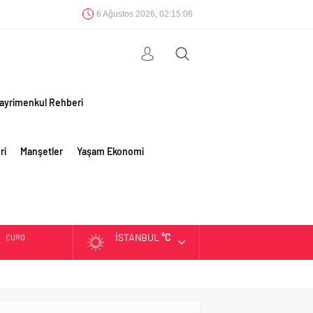
6 Ağustos 2026, 02:15:07
ayrimenkul Rehberi
ri
Manşetler
Yaşam Ekonomi
İSTANBUL
°C
EURO
ALTIN
BIST