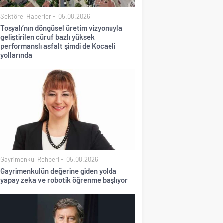
Sektörel Haberler
05.08.2026
Tosyalı’nın döngüsel üretim vizyonuyla
geliştirilen cüruf bazlı yüksek
performanslı asfalt şimdi de Kocaeli
yollarında
Gayrimenkul Rehberi
05.08.2026
Gayrimenkulün değerine giden yolda
yapay zeka ve robotik öğrenme başlıyor