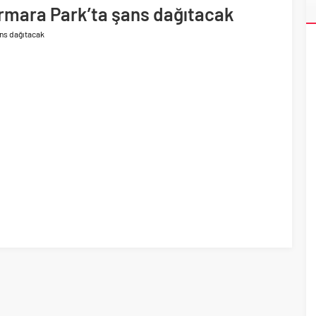
armara Park’ta şans dağıtacak
da satış gelirlerini 25,4 milyar TL olarak gerçekleştirdi
ans dağıtacak