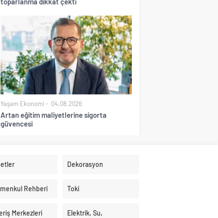
toparlanma dikkat çekti
Yaşam Ekonomi
04.08.2026
Artan eğitim maliyetlerine sigorta
güvencesi
etler
Dekorasyon
imenkul Rehberi
Toki
eriş Merkezleri
Elektrik, Su,