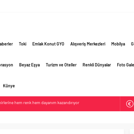
aberler
Toki
Emlak Konut GYO
Alışveriş Merkezleri
Mobilya
G
orasyon
Beyaz Eşya
Turizm ve Oteller
Renkli Dünyalar
Foto Gale
Künye
ehirlerine hem renk hem dayanım kazandırıyor
retim vizyonuyla geliştirilen cüruf bazlı yüksek performanslı
 yollarında
e giden yolda yapay zeka ve robotik öğrenme başlıyor
li görünüm sürerken, ilk el ve ipotekli satışlarda sınırlı
ti