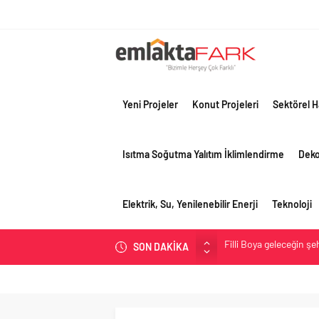
Yeni Projeler
Konut Projeleri
Sektörel H
Isıtma Soğutma Yalıtım İklimlendirme
Dek
Elektrik, Su, Yenilenebilir Enerji
Teknoloji
Filli Boya geleceğin ş
SON DAKİKA
Tosyalı’nın döngüsel ü
asfalt şimdi de Kocaeli
Gayrimenkulün değerin
Konut piyasasında denge
toparlanma dikkat çek