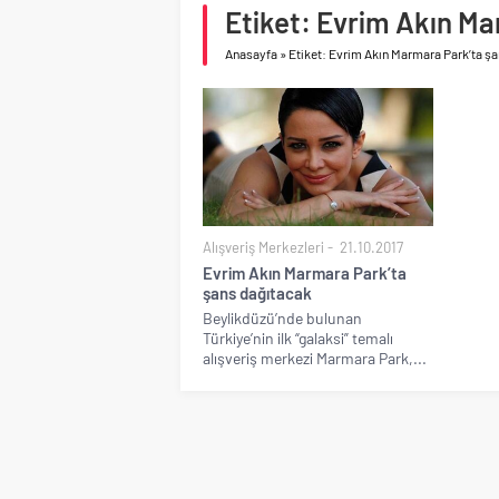
Etiket: Evrim Akın M
Çimsa, yılın ilk yarısın
Anasayfa
»
Etiket: Evrim Akın Marmara Park’ta ş
Alışveriş Merkezleri
21.10.2017
Evrim Akın Marmara Park’ta
şans dağıtacak
Beylikdüzü’nde bulunan
Türkiye’nin ilk “galaksi” temalı
alışveriş merkezi Marmara Park,...