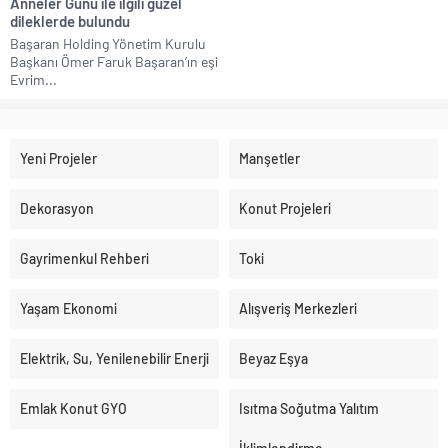
Anneler Günü ile ilgili güzel
dileklerde bulundu
Başaran Holding Yönetim Kurulu
Başkanı Ömer Faruk Başaran’ın eşi
Evrim...
Yeni Projeler
Manşetler
Dekorasyon
Konut Projeleri
Gayrimenkul Rehberi
Toki
Yaşam Ekonomi
Alışveriş Merkezleri
Elektrik, Su, Yenilenebilir Enerji
Beyaz Eşya
Emlak Konut GYO
Isıtma Soğutma Yalıtım