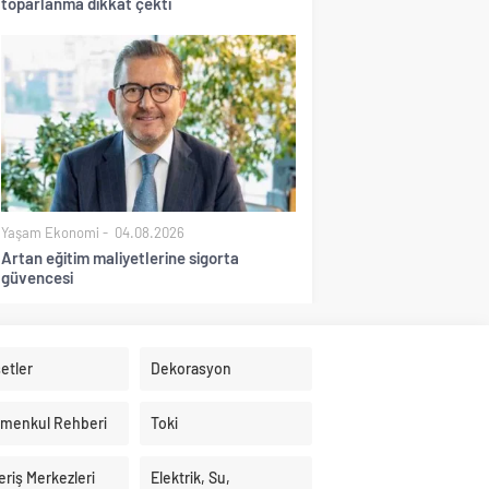
toparlanma dikkat çekti
Yaşam Ekonomi
04.08.2026
Artan eğitim maliyetlerine sigorta
güvencesi
etler
Dekorasyon
imenkul Rehberi
Toki
eriş Merkezleri
Elektrik, Su,