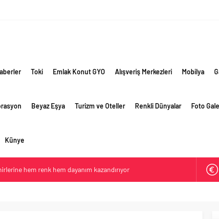
aberler
Toki
Emlak Konut GYO
Alışveriş Merkezleri
Mobilya
G
orasyon
Beyaz Eşya
Turizm ve Oteller
Renkli Dünyalar
Foto Gale
Künye
ehirlerine hem renk hem dayanım kazandırıyor
retim vizyonuyla geliştirilen cüruf bazlı yüksek performanslı
 yollarında
e giden yolda yapay zeka ve robotik öğrenme başlıyor
li görünüm sürerken, ilk el ve ipotekli satışlarda sınırlı