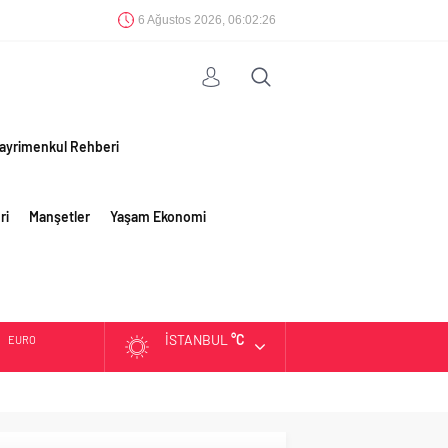
6 Ağustos 2026, 06:02:27
ayrimenkul Rehberi
ri
Manşetler
Yaşam Ekonomi
İSTANBUL
°C
EURO
ALTIN
BIST