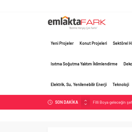
Yeni Projeler
Konut Projeleri
Sektörel H
Isıtma Soğutma Yalıtım İklimlendirme
Dek
Elektrik, Su, Yenilenebilir Enerji
Teknoloji
Filli Boya geleceğin ş
SON DAKİKA
Tosyalı’nın döngüsel ü
asfalt şimdi de Kocaeli
Gayrimenkulün değerin
Konut piyasasında denge