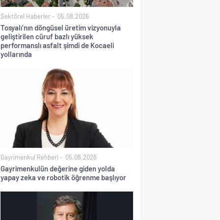
Sektörel Haberler
05.08.2026
Tosyalı’nın döngüsel üretim vizyonuyla
geliştirilen cüruf bazlı yüksek
performanslı asfalt şimdi de Kocaeli
yollarında
Gayrimenkul Rehberi
05.08.2026
Gayrimenkulün değerine giden yolda
yapay zeka ve robotik öğrenme başlıyor