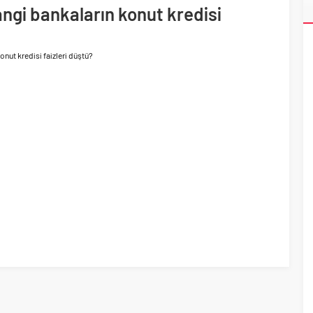
ti
angi bankaların konut kredisi
da satış gelirlerini 25,4 milyar TL olarak gerçekleştirdi
onut kredisi faizleri düştü?