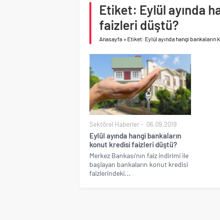
toparlanma dikkat çek
Etiket: Eylül ayında h
Çimsa, yılın ilk yarısın
faizleri düştü?
Anasayfa
»
Etiket: Eylül ayında hangi bankaların k
Sektörel Haberler
06.09.2019
Eylül ayında hangi bankaların
konut kredisi faizleri düştü?
Merkez Bankası’nın faiz indirimi ile
başlayan bankaların konut kredisi
faizlerindeki...