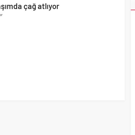
ri’nin ilk yüksek hızlı demiryolu projesine Kalyon İnşaat imzası
aşımda çağ atlıyor
or