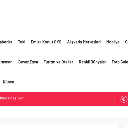
aberler
Toki
Emlak Konut GYO
Alışveriş Merkezleri
Mobilya
G
orasyon
Beyaz Eşya
Turizm ve Oteller
Renkli Dünyalar
Foto Gale
Künye
akında başlıyor
ik risklere ve maliyet baskısına rağmen 2026’nın ikinci
rformansını sürdürdü
 yaklaşık 300 sektör profesyonelini ağırladı
lama vizyonuyla bayilerinin kurumsal gelişimini destekliyor