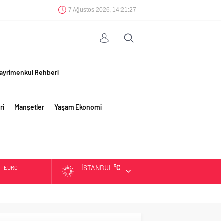
7 Ağustos 2026, 14:21:28
ayrimenkul Rehberi
ri
Manşetler
Yaşam Ekonomi
İSTANBUL
°C
EURO
ALTIN
BIST