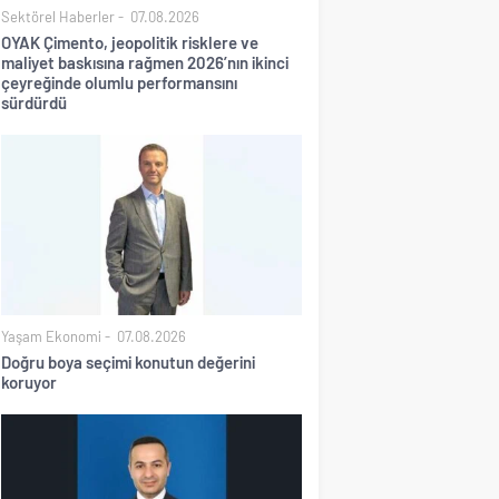
Sektörel Haberler
07.08.2026
OYAK Çimento, jeopolitik risklere ve
maliyet baskısına rağmen 2026’nın ikinci
çeyreğinde olumlu performansını
sürdürdü
Yaşam Ekonomi
07.08.2026
Doğru boya seçimi konutun değerini
koruyor