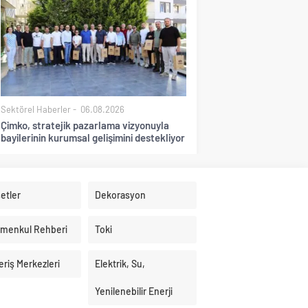
Sektörel Haberler
06.08.2026
Çimko, stratejik pazarlama vizyonuyla
bayilerinin kurumsal gelişimini destekliyor
etler
Dekorasyon
imenkul Rehberi
Toki
eriş Merkezleri
Elektrik, Su,
Yenilenebilir Enerji