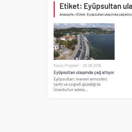
Birleşik Arap Emirlikle
Etiket: Eyüpsultan ul
Anasayfa
»
Etiket: Eyüpsultan ulaşımda çağ atlıy
Konut Projeleri
29.08.2018
Eyüpsultan ulaşımda çağ atlıyor
Eyüpsultan; manevi atmosferi,
tarihi ve coğrafi güzelliği ile
İstanbul’un adeta...