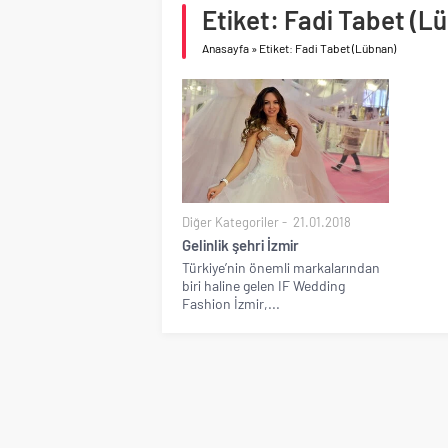
Etiket: Fadi Tabet (L
asfalt şimdi de Kocaeli
Anasayfa
»
Etiket: Fadi Tabet (Lübnan)
Diğer Kategoriler
21.01.2018
Gelinlik şehri İzmir
Türkiye’nin önemli markalarından
biri haline gelen IF Wedding
Fashion İzmir,...