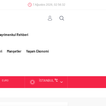
7 Ağustos 2026, 02:56:32
ayrimenkul Rehberi
ri
Manşetler
Yaşam Ekonomi
İSTANBUL
°C
EURO
ALTIN
BIST