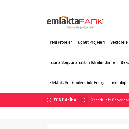
Yeni Projeler
Konut Projeleri
Sektörel H
Isıtma Soğutma Yalıtım İklimlendirme
Dek
Elektrik, Su, Yenilenebilir Enerji
Teknoloji
Geberit Info Showroom,
SON DAKİKA
Çimko, stratejik pazar
Birleşik Arap Emirlikle
Filli Boya geleceğin ş
Tosyalı’nın döngüsel ü