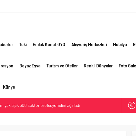
aberler
Toki
Emlak Konut GYO
Alışveriş Merkezleri
Mobilya
G
orasyon
Beyaz Eşya
Turizm ve Oteller
Renkli Dünyalar
Foto Gale
Künye
 yaklaşık 300 sektör profesyonelini ağırladı
lama vizyonuyla bayilerinin kurumsal gelişimini destekliyor
ri’nin ilk yüksek hızlı demiryolu projesine Kalyon İnşaat imzası
ehirlerine hem renk hem dayanım kazandırıyor
retim vizyonuyla geliştirilen cüruf bazlı yüksek performanslı