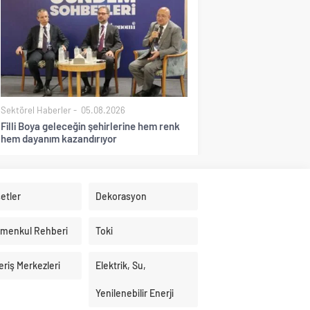
Sektörel Haberler
05.08.2026
Filli Boya geleceğin şehirlerine hem renk
hem dayanım kazandırıyor
etler
Dekorasyon
imenkul Rehberi
Toki
eriş Merkezleri
Elektrik, Su,
Yenilenebilir Enerji