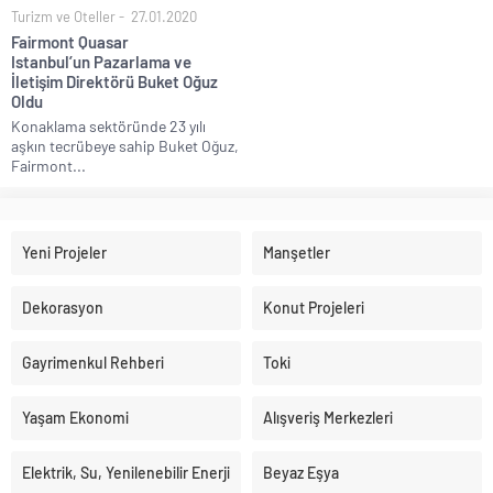
Turizm ve Oteller
27.01.2020
Fairmont Quasar
Istanbul’un Pazarlama ve
İletişim Direktörü Buket Oğuz
Oldu
Konaklama sektöründe 23 yılı
aşkın tecrübeye sahip Buket Oğuz,
Fairmont...
Yeni Projeler
Manşetler
Dekorasyon
Konut Projeleri
Gayrimenkul Rehberi
Toki
Yaşam Ekonomi
Alışveriş Merkezleri
Elektrik, Su, Yenilenebilir Enerji
Beyaz Eşya