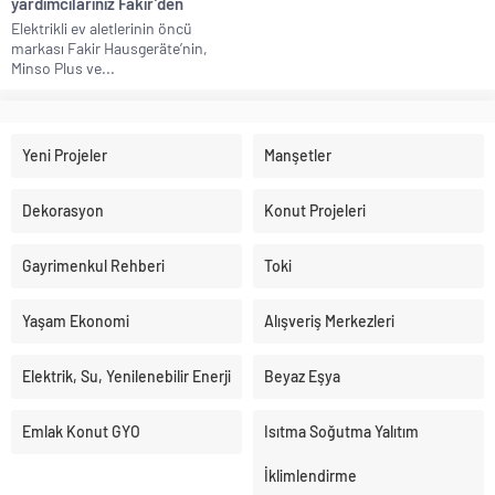
yardımcılarınız Fakir’den
Elektrikli ev aletlerinin öncü
markası Fakir Hausgeräte’nin,
Minso Plus ve...
Yeni Projeler
Manşetler
Dekorasyon
Konut Projeleri
Gayrimenkul Rehberi
Toki
Yaşam Ekonomi
Alışveriş Merkezleri
Elektrik, Su, Yenilenebilir Enerji
Beyaz Eşya
Emlak Konut GYO
Isıtma Soğutma Yalıtım
İklimlendirme