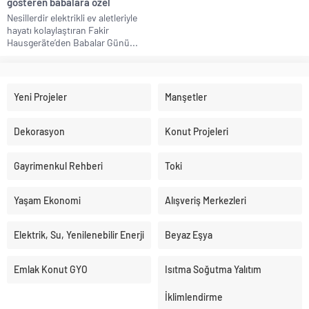
gösteren babalara özel
Nesillerdir elektrikli ev aletleriyle
hayatı kolaylaştıran Fakir
Hausgeräte’den Babalar Günü...
Yeni Projeler
Manşetler
Dekorasyon
Konut Projeleri
Gayrimenkul Rehberi
Toki
Yaşam Ekonomi
Alışveriş Merkezleri
Elektrik, Su, Yenilenebilir Enerji
Beyaz Eşya
Emlak Konut GYO
Isıtma Soğutma Yalıtım
İklimlendirme