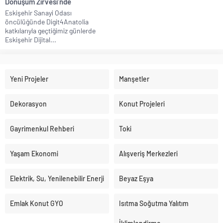
Dönüşüm Zirvesi’nde
Eskişehir Sanayi Odası
öncülüğünde Digit4Anatolia
katkılarıyla geçtiğimiz günlerde
Eskişehir Dijital...
Yeni Projeler
Manşetler
Dekorasyon
Konut Projeleri
Gayrimenkul Rehberi
Toki
Yaşam Ekonomi
Alışveriş Merkezleri
Elektrik, Su, Yenilenebilir Enerji
Beyaz Eşya
Emlak Konut GYO
Isıtma Soğutma Yalıtım