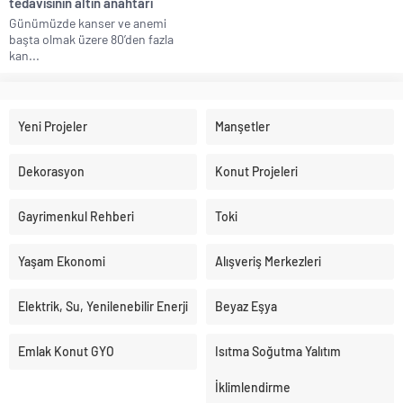
tedavisinin altın anahtarı
Günümüzde kanser ve anemi
başta olmak üzere 80’den fazla
kan...
Yeni Projeler
Manşetler
Dekorasyon
Konut Projeleri
Gayrimenkul Rehberi
Toki
Yaşam Ekonomi
Alışveriş Merkezleri
Elektrik, Su, Yenilenebilir Enerji
Beyaz Eşya
Emlak Konut GYO
Isıtma Soğutma Yalıtım
İklimlendirme