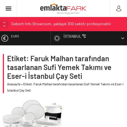
Geberit Info Showroom, yaklaşık 300 sektör profesyonelini
ağırladı
Çimko, stratejik pazarlama vizyonuyla bayilerinin kurumsal
İSTANBUL
°C
EURO
gelişimini destekliyor
Birleşik Arap Emirlikleri’nin ilk yüksek hızlı demiryolu projesine
ALTIN
Kalyon İnşaat imzası
Etiket: Faruk Malhan tarafından
Filli Boya geleceğin şehirlerine hem renk hem dayanım
tasarlanan Sufi Yemek Takımı ve
BIST
kazandırıyor
Eser-i İstanbul Çay Seti
Tosyalı’nın döngüsel üretim vizyonuyla geliştirilen cüruf bazlı
DOLAR
yüksek performanslı asfalt şimdi de Kocaeli yollarında
Anasayfa
»
Etiket: Faruk Malhan tarafından tasarlanan Sufi Yemek Takımı ve Eser-i
İstanbul Çay Seti