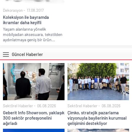
Dekorasyon
17.08.2017
Koleksiyon ile bayramda
ikramlar daha keyifli
Yaşam alanlarına yönelik
mobilyadan aksesuara, tekstilden
aydınlatmaya geniş bir ürün...
Güncel Haberler
Sektörel Haberler
06.08.2026
Sektörel Haberler
06.08.2026
Geberit Info Showroom, yaklaşık
Çimko, stratejik pazarlama
300 sektör profesyonelini
vizyonuyla bayilerinin kurumsal
ağırladı
gelişimini destekliyor