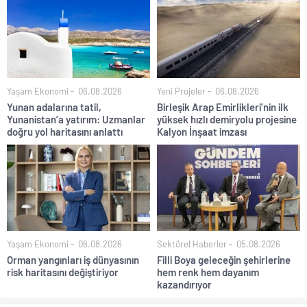
Yaşam Ekonomi
06.08.2026
Yeni Projeler
06.08.2026
Yunan adalarına tatil,
Birleşik Arap Emirlikleri’nin ilk
Yunanistan’a yatırım: Uzmanlar
yüksek hızlı demiryolu projesine
doğru yol haritasını anlattı
Kalyon İnşaat imzası
Yaşam Ekonomi
06.08.2026
Sektörel Haberler
05.08.2026
Orman yangınları iş dünyasının
Filli Boya geleceğin şehirlerine
risk haritasını değiştiriyor
hem renk hem dayanım
kazandırıyor